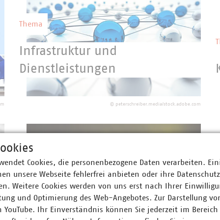
Thema
Infrastruktur und
Dienstleistungen
Die kommunalen Unternehmen betreiben
ein riesiges Infrastrukturnetzwerk und
om
©
peterschreiber.media/stock.adobe.com
sind für dessen Aus- und Umbau
verantwortlich.
ookies
wendet Cookies, die personenbezogene Daten verarbeiten. Ein
Thema
en unsere Webseite fehlerfrei anbieten oder ihre Datenschut
n. Weitere Cookies werden von uns erst nach Ihrer Einwilligu
Recht
tung und Optimierung des Web-Angebotes. Zur Darstellung vo
n YouTube. Ihr Einverständnis können Sie jederzeit im Bereich
Kommunale Unternehmen erfüllen einen