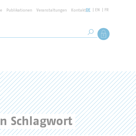
DE
EN
FR
se
Publikationen
Veranstaltungen
Kontakt
Suchbegriff
Als Mitglied anmel
Suche starten
en Schlagwort