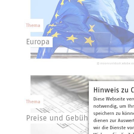
Wettbewerbsfähigkeit Deutschlands.
Thema
Europa
Eine starke kommunale Selbstverwaltung
mit starken kommunalen Unternehmen
©
moonrun/stock.adobe.c
setzen eine europäische Gesetzgebung
erfolgreich um.
Hinweis zu C
Diese Webseite ver
Thema
notwendig, um Ihn
speichern zu könne
Preise und Gebühren
dienen zur Auswer
wir die Dienste vo
Geld, das über Preise und Gebühren