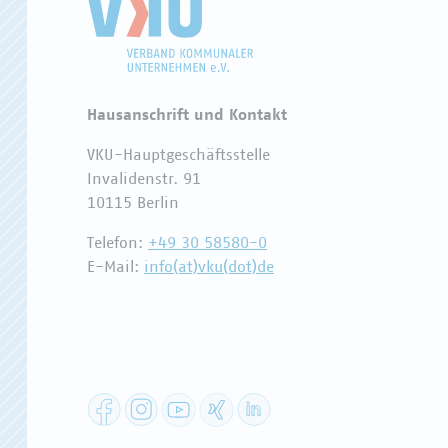
Hausanschrift und Kontakt
VKU-Hauptgeschäftsstelle
Invalidenstr. 91
10115 Berlin
Telefon:
+49 30 58580-0
E-Mail:
info(at)vku(dot)de
Facebook
Instagram
YouTube
XING
LinkedIn