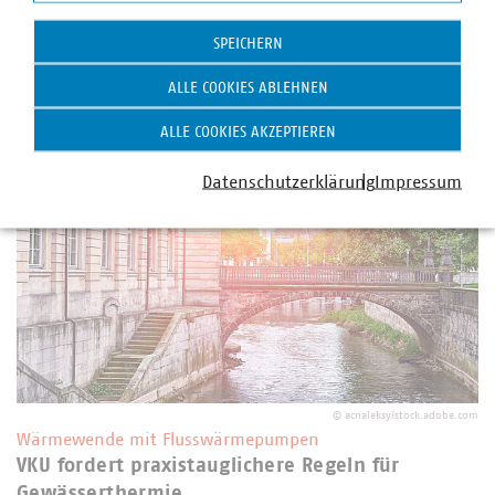
Ausschuss für Wirtschaft und Energie des Deutschen
Statistik
Bundestages rückte der VKU Planungssicherheit,
SPEICHERN
Umsetzungsfragen bei der Kostenaufteilung der Biotreppe
sowie Wechselwirkungen mit der kommunalen…
ALLE COOKIES ABLEHNEN
ALLE COOKIES AKZEPTIEREN
Datenschutzerklärung
Impressum
©
acnaleksy/stock.adobe.com
Wärmewende mit Flusswärmepumpen
VKU fordert praxistauglichere Regeln für
Gewässerthermie