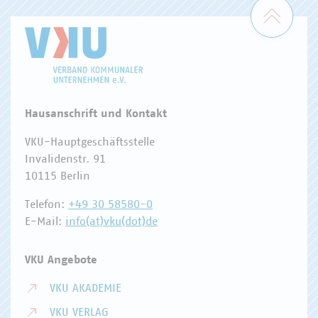
Zum 
Hausanschrift und Kontakt
VKU-Hauptgeschäftsstelle
Invalidenstr. 91
10115 Berlin
Telefon:
+49 30 58580-0
E-Mail:
info(at)vku(dot)de
VKU Angebote
VKU AKADEMIE
VKU VERLAG