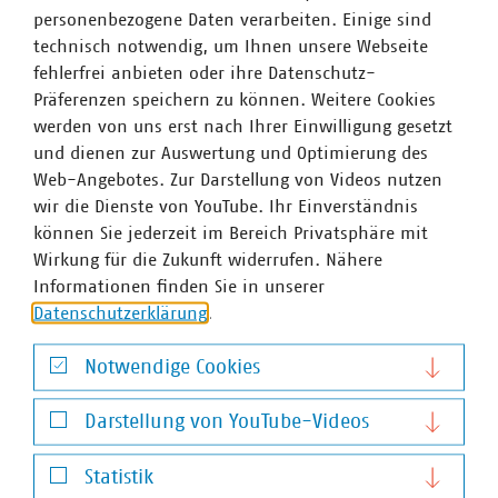
Integration von Biomethan ein.
personenbezogene Daten verarbeiten. Einige sind
technisch notwendig, um Ihnen unsere Webseite
fehlerfrei anbieten oder ihre Datenschutz-
Präferenzen speichern zu können. Weitere Cookies
werden von uns erst nach Ihrer Einwilligung gesetzt
und dienen zur Auswertung und Optimierung des
Web-Angebotes. Zur Darstellung von Videos nutzen
wir die Dienste von YouTube. Ihr Einverständnis
können Sie jederzeit im Bereich Privatsphäre mit
Wirkung für die Zukunft widerrufen. Nähere
Informationen finden Sie in unserer
Datenschutzerklärung
.
©
finecki/stock.adobe.com
Notwendige Cookies
Gebäudemodernisierungsgesetz
Notwendige Cookies
VKU wirbt in Anhörung für praxisnahe und
Darstellung von YouTube-Videos
bürokratiearme Ausgestaltung
Darstellung von YouTube-Videos
25.06.2026
Statistik
Bei der Anhörung zum Gebäudemodernisierungsgesetz im