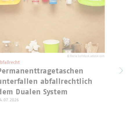
©
Daria Sol/stock.adobe.com
bfallrecht
Permanenttragetaschen
Nove
unterfallen abfallrechtlich
Krei
dem Dualen System
Bun
4.07.2026
legt