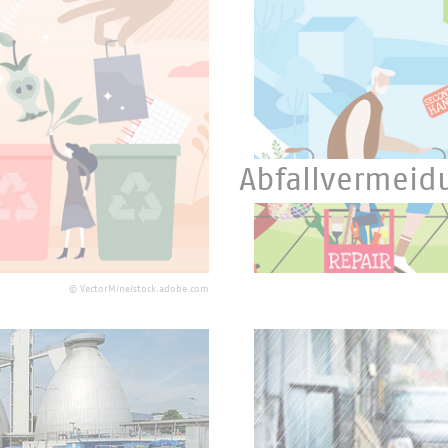
Abfallvermeid
Der beste Abfall ist der,
©
VectorMine/stock.adobe.com