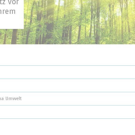
z vor
ihrem
ma Umwelt