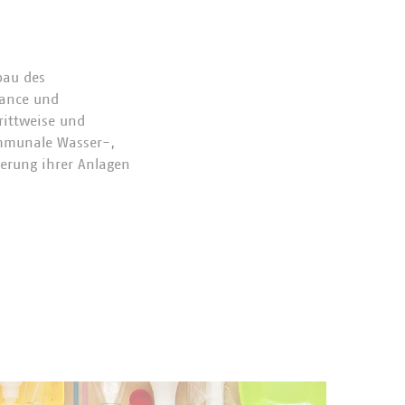
bau des
hance und
rittweise und
ommunale Wasser-,
erung ihrer Anlagen
hhaltiges Wirtschaften
ll, der sich nicht
tet und somit die
mpf, gerade angesichts
kontinuierlich ihre
 die im europäischen