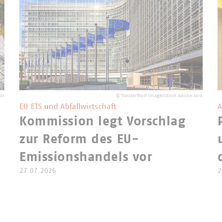
yclingquote für Siedlungsabfälle vorweisen kann.
om
©
VanderWolf Images/stock.adobe.com
EU ETS und Abfallwirtschaft
A
Kommission legt Vorschlag
zur Reform des EU-
Emissionshandels vor
27.07.2026
2