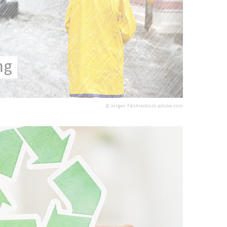
ng
 städtische Infrastrukturen.
©
Jürgen Fälchle/stock.adobe.com