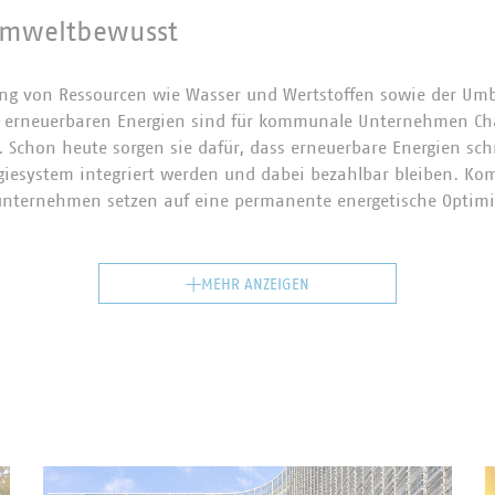
umweltbewusst
ung von Ressourcen wie Wasser und Wertstoffen sowie der Um
u erneuerbaren Energien sind für kommunale Unternehmen C
h. Schon heute sorgen sie dafür, dass erneuerbare Energien sch
giesystem integriert werden und dabei bezahlbar bleiben. K
unternehmen setzen auf eine permanente energetische Optimi
MEHR ANZEIGEN
n sie auch zum Umweltdienstleister. Gleichzeitig gewinnt nac
g, um den langfristigen Unternehmenserfolg zu sichern. Abfa
 nicht zwangsläufig vernichtet werden. Abfälle können verwer
ndet werden. Kreislaufwirtschaft ist im Sinne der Umwelt Tru
ssourcen. Kommunen und ihre Unternehmen verfeinern daher 
ser Tatsache verdanken wir, dass Deutschland mit 65 Prozent