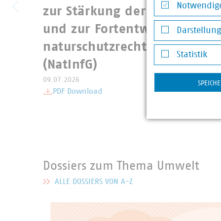
Notwendige
zur Stärkung der Natürlichen
Notwendige Co
und zur Fortentwicklung der
Darstellun
Darstellung v
naturschutzrechtlichen Eingr
Statistik
(NatInfG)
Statistik
09.07.2026
SPEICH
PDF Download
Dossiers zum Thema Umwelt
ALLE DOSSIERS VON A-Z
MEHR ZU DOSSIERS ZUM THEMA UMWELT