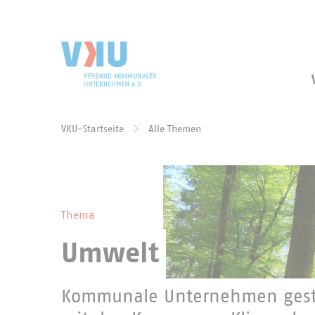
Zum Hauptinhalt springen
Zur Suche springen
VKU-Startseite
Alle Themen
Sie befinden sich hier:
Thema
Umwelt
Kommunale Unternehmen gest