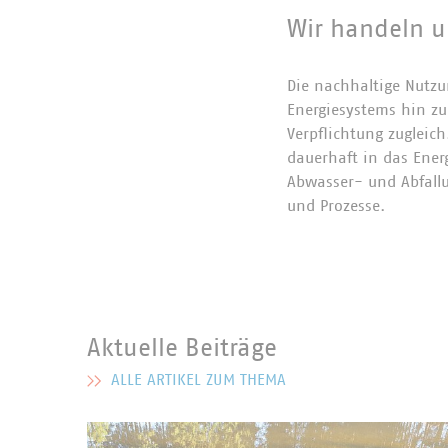
Wir handeln 
Die nachhaltige Nutz
Energiesystems hin z
Verpflichtung zugleic
dauerhaft in das Ener
Abwasser- und Abfall
und Prozesse.
Auf diese Weise werde
zunehmend an Bedeutun
Aktuelle Beiträge
vermeiden lässt, muss
Rohstoffe weiterverwe
ALLE ARTIKEL ZUM THEMA
MEHR ZU AKTUELLE BEITRÄGE
knapper werdender Re
Mülltrennsysteme. Die