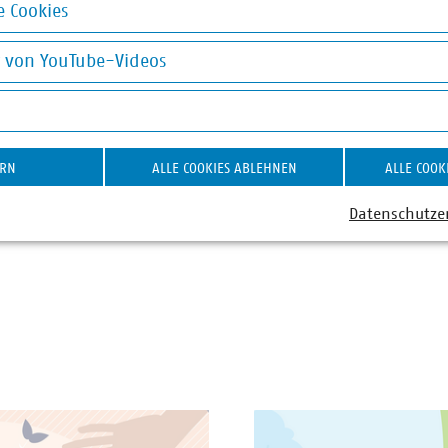
 Cookies
 Infrastruktur
Bundesregierung
okies
Modernisierung 
g von YouTube-Videos
on YouTube-Videos
iffsregelung
Raumordnungsre
02.07.2026
PDF Download
ERN
ALLE COOKIES ABLEHNEN
ALLE COOK
Datenschutze