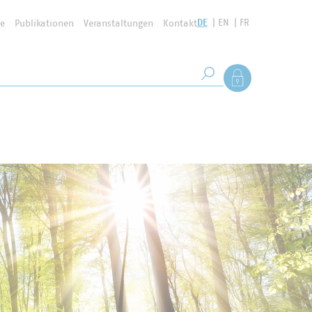
DE
EN
FR
se
Publikationen
Veranstaltungen
Kontakt
Suchbegriff
Als Mitglied anmel
Suche starten