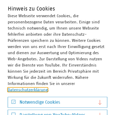
insbesondere in der kommunalen Wasserwirtschaft
erhebliche Abgrenzungsprobleme zu dem
Hinweis zu Cookies
Unternehmensbegriff im Gesetz zu erwarten.
Diese Webseite verwendet Cookies, die
personenbezogene Daten verarbeiten. Einige sind
Des Weiteren wurde vom VKU angemahnt, dass bei der
technisch notwendig, um Ihnen unsere Webseite
Umsetzung des EDL-Änderungsgesetzes, der Fortführung
fehlerfrei anbieten oder ihre Datenschutz-
des EnEfG sowie des EnEfG-Änderungsgesetzes die
Präferenzen speichern zu können. Weitere Cookies
erforderlichen final abgestimmten Merkblätter
werden von uns erst nach Ihrer Einwilligung gesetzt
veröffentlicht werden sollten. Die aktuelle Praxis der
und dienen zur Auswertung und Optimierung des
häufigen Überarbeitungsschleifen führt zu vermeidbaren
Web-Angebotes. Zur Darstellung von Videos nutzen
Unsicherheiten und Doppelarbeiten bei den adressierten
wir die Dienste von YouTube. Ihr Einverständnis
Unternehmen, wie z. B. bei der Plattform für Abwärme.
können Sie jederzeit im Bereich Privatsphäre mit
Wirkung für die Zukunft widerrufen. Nähere
Nach VKU-Informationen ist die Kabinettsbefassung für
Informationen finden Sie in unserer
05/2024 vorgesehen. Die Änderungsgesetze sowie die
Datenschutzerklärung
.
EnAuditFoV sollen voraussichtlich in 11/2024 in Kraft
treten.
Notwendige Cookies
Am 06.05.2024 führt der VKU gemeinsam mit der VKU
Notwendige Cookies
Service GmbH das Web-Seminar „Neues vom