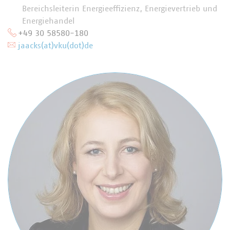
Bereichsleiterin Energieeffizienz, Energievertrieb und
Energiehandel
+49 30 58580-180
jaacks(at)vku(dot)de