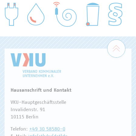
WASSER/ABWASSER
ENERGIEWIRTSCHAFT
ABFALLWIRTSCHAFT
RECHT
DIGITALISIERUNG/TK
Zum 
Hausanschrift und Kontakt
VKU-Hauptgeschäftsstelle
Invalidenstr. 91
10115 Berlin
Telefon:
+49 30 58580-0