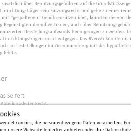
d zusätzlich über Benutzungsgebühren auf die Grundstückseig
Einrichtungsträger sein Satzungsrecht und gehe zu einer rein
 mit "gespaltenen" Gebührensätzen über, könnten die von de
ng Begünstigten darauf vertrauen, auch über Benutzungsgebüh
finanzierten Herstellungsaufwands herangezogen zu werden. D
s Einrichtungsträgers nicht entgegen. Das BVerwG konnte nicht
 noch an Feststellungen im Zusammenhang mit der hypothetis
g fehlte.
ner
as Seifert
. Abteilungsleiter Recht,
zen und Steuern und
ookies
hsleiter Recht
wendet Cookies, die personenbezogene Daten verarbeiten. Ein
0 58580-132
en unsere Webseite fehlerfrei anbieten oder ihre Datenschut