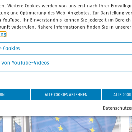
(at)vku(dot)de
n. Weitere Cookies werden von uns erst nach Ihrer Einwilligu
tung und Optimierung des Web-Angebotes. Zur Darstellung vo
n YouTube. Ihr Einverständnis können Sie jederzeit im Bereich
kunft widerrufen. Nähere Informationen finden Sie in unserer
ung
.
erpreise
 Cookies
okies
g von YouTube-Videos
on YouTube-Videos
ERN
ALLE COOKIES ABLEHNEN
ALLE COOK
Datenschutze