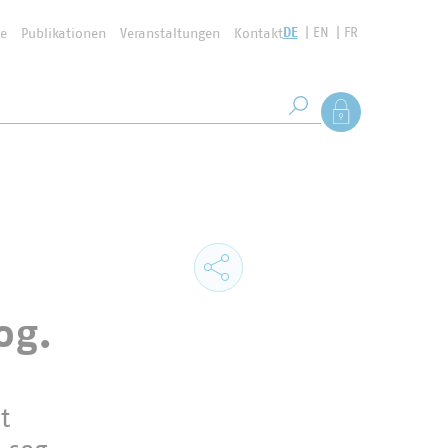
DE
EN
FR
se
Publikationen
Veranstaltungen
Kontakt
Suchbegriff
Als Mitglied anmel
Suche starten
og.
t