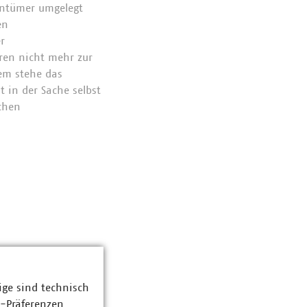
entümer umgelegt
en
r
ren nicht mehr zur
em stehe das
 in der Sache selbst
chen
ige sind technisch
z-Präferenzen