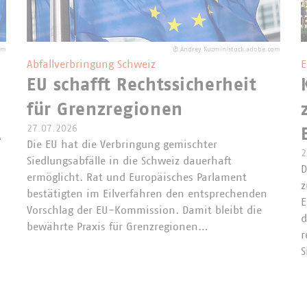
om
©
Andrey Kuzmin/stock.adobe.com
Abfallverbringung Schweiz
E
EU schafft Rechtssicherheit
für Grenzregionen
27.07.2026
A
Die EU hat die Verbringung gemischter
2
Siedlungsabfälle in die Schweiz dauerhaft
D
ermöglicht. Rat und Europäisches Parlament
z
bestätigten im Eilverfahren den entsprechenden
E
Vorschlag der EU-Kommission. Damit bleibt die
d
bewährte Praxis für Grenzregionen…
r
S