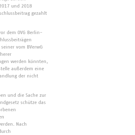
 2017 und 2018
chlussbeitrag gezahlt
vor dem OVG Berlin-
chlussbeiträgen
n seiner vom BVerwG
herer
zogen werden könnten,
stelle außerdem eine
andlung der nicht
en und die Sache zur
ndgesetz schütze das
worbenen
en
werden. Nach
durch