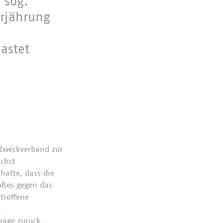
 sog.
erjährung
astet
 Zweckverband zur
ächst
hatte, dass die
oßes gegen das
troffene
e
räge zurück.