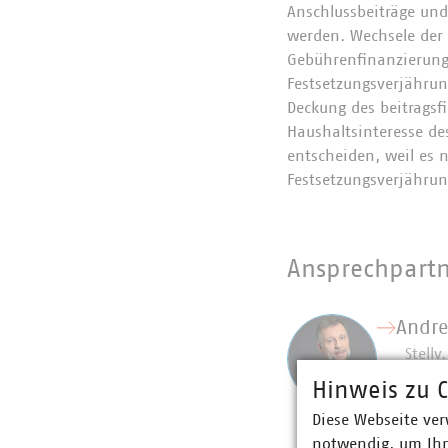
Anschlussbeiträge un
werden. Wechsele der 
Gebührenfinanzierung
Festsetzungsverjähru
Deckung des beitrags
Haushaltsinteresse de
entscheiden, weil es
Festsetzungsverjährun
Ansprechpart
Andre
Stellv
Finan
Hinweis zu C
Bereic
Diese Webseite ver
+49 3
notwendig, um Ihn