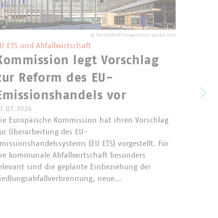
©
VanderWolf Images/stock.adobe.com
U ETS und Abfallwirtschaft
Kommission legt Vorschlag
Perm
zur Reform des EU-
unte
Emissionshandels vor
dem
7.07.2026
ie Europäische Kommission hat ihren Vorschlag
ur Überarbeitung des EU-
Das Bun
missionshandelssystems (EU ETS) vorgestellt. Für
23.07.2
ie kommunale Abfallwirtschaft besonders
seinen 
elevant sind die geplante Einbeziehung der
gekauft
iedlungsabfallverbrennung, neue…
an eine
Sammlu