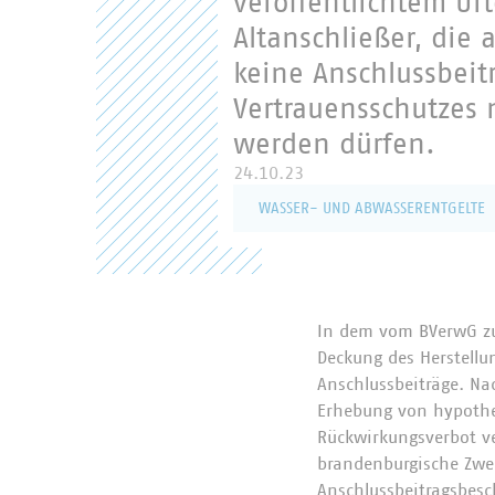
veröffentlichtem Ur
Altanschließer, die
keine Anschlussbeit
Vertrauensschutzes 
werden dürfen.
24.10.23
WASSER- UND ABWASSERENTGELTE
In dem vom BVerwG zu
Deckung des Herstell
Anschlussbeiträge. Na
Erhebung von hypothe
Rückwirkungsverbot ve
brandenburgische Zwec
Anschlussbeitragsbesch