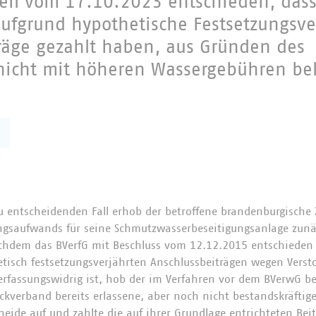
teil vom 17.10.2023 entschieden, dass
 aufgrund hypothetische Festsetzungsv
räge gezahlt haben, aus Gründen des
nicht mit höheren Wassergebühren bel
 entscheidenden Fall erhob der betroffene brandenburgische
ungsaufwands für seine Schmutzwasserbeseitigungsanlage zun
chdem das BVerfG mit Beschluss vom 12.12.2015 entschieden 
tisch festsetzungsverjährten Anschlussbeiträgen wegen Verst
rfassungswidrig ist, hob der im Verfahren vor dem BVerwG be
kverband bereits erlassene, aber noch nicht bestandskräftig
eide auf und zahlte die auf ihrer Grundlage entrichteten Beit