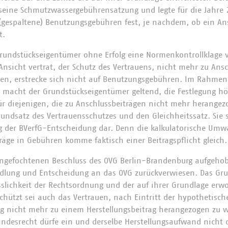
seine Schmutzwassergebührensatzung und legte für die Jahre
(gespaltene) Benutzungsgebühren fest, je nachdem, ob ein Ans
t.
rundstückseigentümer ohne Erfolg eine Normenkontrollklage 
Ansicht vertrat, der Schutz des Vertrauens, nicht mehr zu Ans
en, erstrecke sich nicht auf Benutzungsgebühren. Im Rahme
 macht der Grundstückseigentümer geltend, die Festlegung hö
ür diejenigen, die zu Anschlussbeiträgen nicht mehr herange
undsatz des Vertrauensschutzes und den Gleichheitssatz. Sie 
 der BVerfG-Entscheidung dar. Denn die kalkulatorische Umw
äge in Gebühren komme faktisch einer Beitragspflicht gleich.
ngefochtenen Beschluss des OVG Berlin-Brandenburg aufgehob
dlung und Entscheidung an das OVG zurückverwiesen. Das Gru
ässlichkeit der Rechtsordnung und der auf ihrer Grundlage er
chützt sei auch das Vertrauen, nach Eintritt der hypothetisch
ng nicht mehr zu einem Herstellungsbeitrag herangezogen zu 
ndesrecht dürfe ein und derselbe Herstellungsaufwand nicht 