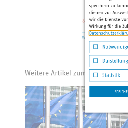
seifert
speichern zu könne
dienen zur Auswer
wir die Dienste vo
Schlagworte
Wirkung für die Zu
Datenschutzerklär
Wasserversorgung
Wass
Notwendige
Notwendige Co
Darstellun
Darstellung v
Weitere Artikel zum Recht
Statistik
Statistik
SPEICH