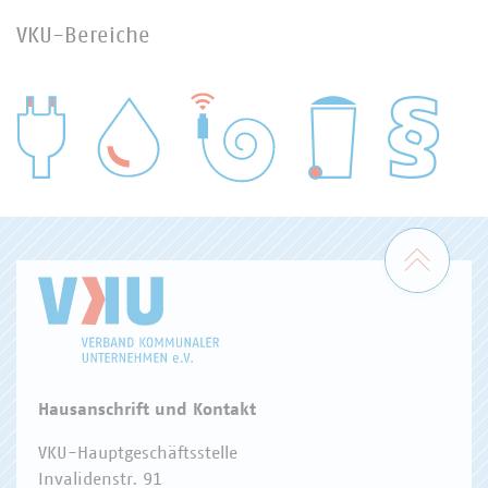
VKU-Bereiche
WASSER/ABWASSER
ENERGIEWIRTSCHAFT
ABFALLWIRTSCHAFT
RECHT
DIGITALISIERUNG/TK
Zum 
Hausanschrift und Kontakt
VKU-Hauptgeschäftsstelle
Invalidenstr. 91