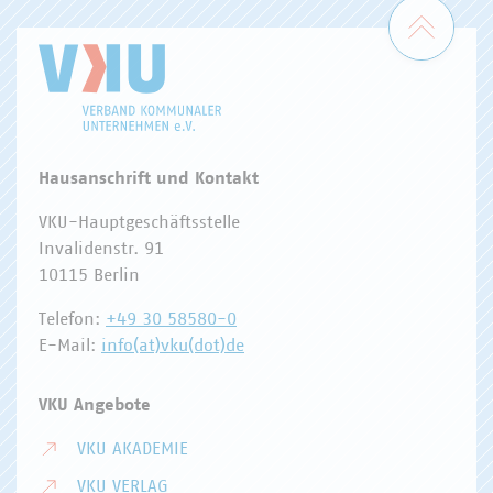
Zum 
Hausanschrift und Kontakt
VKU-Hauptgeschäftsstelle
Invalidenstr. 91
10115 Berlin
Telefon:
+49 30 58580-0
E-Mail:
info(at)vku(dot)de
VKU Angebote
VKU AKADEMIE
VKU VERLAG