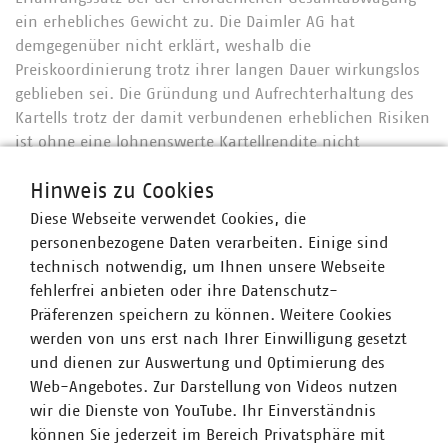
ein erhebliches Gewicht zu. Die Daimler AG hat
demgegenüber nicht erklärt, weshalb die
Preiskoordinierung trotz ihrer langen Dauer wirkungslos
geblieben sei. Die Gründung und Aufrechterhaltung des
Kartells trotz der damit verbundenen erheblichen Risiken
ist ohne eine lohnenswerte Kartellrendite nicht
nachvollziehbar.
Hinweis zu Cookies
Vor diesem Hintergrund stehen die
Diese Webseite verwendet Cookies, die
Vergleichsmarktbetrachtungen der Daimler AG, wonach
personenbezogene Daten verarbeiten. Einige sind
nur ein insignifikanter Kartelleffekt eingetreten sein soll,
technisch notwendig, um Ihnen unsere Webseite
für sich allein nicht der Annahme entgegen, dass
fehlerfrei anbieten oder ihre Datenschutz-
jedenfalls ein Schaden in irgendeiner Höhe entstanden
Präferenzen speichern zu können. Weitere Cookies
ist.
werden von uns erst nach Ihrer Einwilligung gesetzt
und dienen zur Auswertung und Optimierung des
Web-Angebotes. Zur Darstellung von Videos nutzen
wir die Dienste von YouTube. Ihr Einverständnis
Ansprechpartner
können Sie jederzeit im Bereich Privatsphäre mit