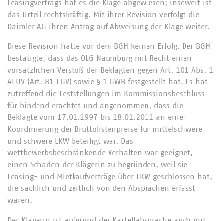
Leasingvertrags hat es die Klage abgewiesen; insoweit ist
das Urteil rechtskräftig. Mit ihrer Revision verfolgt die
Daimler AG ihren Antrag auf Abweisung der Klage weiter.
Diese Revision hatte vor dem BGH keinen Erfolg. Der BGH
bestätigte, dass das OLG Naumburg mit Recht einen
vorsätzlichen Verstoß der Beklagten gegen Art. 101 Abs. 1
AEUV (Art. 81 EGV) sowie § 1 GWB festgestellt hat. Es hat
zutreffend die Feststellungen im Kommissionsbeschluss
für bindend erachtet und angenommen, dass die
Beklagte vom 17.01.1997 bis 18.01.2011 an einer
Koordinierung der Bruttolistenpreise für mittelschwere
und schwere LKW beteiligt war. Das
wettbewerbsbeschränkende Verhalten war geeignet,
einen Schaden der Klägerin zu begründen, weil sie
Leasing- und Mietkaufverträge über LKW geschlossen hat,
die sachlich und zeitlich von den Absprachen erfasst
waren.
Der Klägerin ist aufgrund der Kartellabsprache auch mit