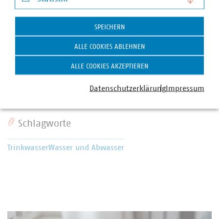
Statistik
SPEICHERN
Andreas Seifert
ALLE COOKIES ABLEHNEN
Stellv. Abteilungsleiter Recht, Finanzen und Steuern
und Bereichsleiter Recht
ALLE COOKIES AKZEPTIEREN
+49 30 58580-132
Datenschutzerklärung
Impressum
seifert(at)vku(dot)de
Schlagworte
Trinkwasser
Wasser und Abwasser