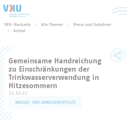
Zum Hauptinhalt springen
VKU-Startseite
Alle Themen
Preise und Gebühren
Sie befinden sich hier:
Artikel
Gemeinsame Handreichung
zu Einschränkungen der
Trinkwasserverwendung in
Hitzesommern
12.10.23
WASSER- UND ABWASSERENTGELTE