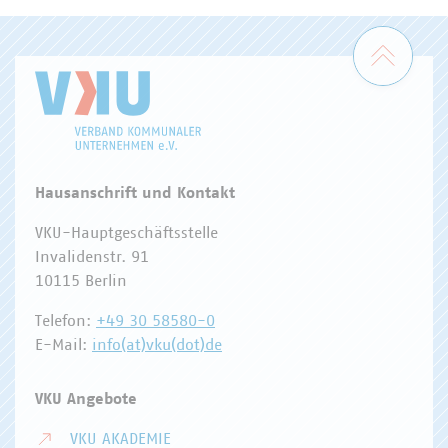
Zum 
Hausanschrift und Kontakt
VKU-Hauptgeschäftsstelle
Invalidenstr. 91
10115 Berlin
Telefon:
+49 30 58580-0
E-Mail:
info(at)vku(dot)de
VKU Angebote
VKU AKADEMIE