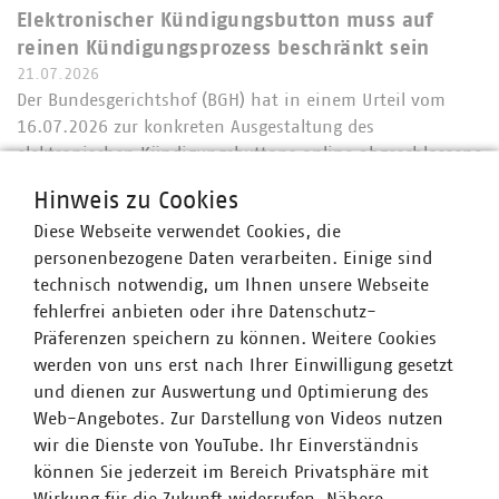
Elektronischer Kündigungsbutton muss auf
reinen Kündigungsprozess beschränkt sein
21.07.2026
Der Bundesgerichtshof (BGH) hat in einem Urteil vom
16.07.2026 zur konkreten Ausgestaltung des
elektronischen Kündigungsbuttons online abgeschlossene
Dauerschuldverträge wichtige Aussagen getroffen. Über
Hinweis zu Cookies
den reinen Kündigungsprozess hinausgehende…
Diese Webseite verwendet Cookies, die
personenbezogene Daten verarbeiten. Einige sind
technisch notwendig, um Ihnen unsere Webseite
fehlerfrei anbieten oder ihre Datenschutz-
Präferenzen speichern zu können. Weitere Cookies
werden von uns erst nach Ihrer Einwilligung gesetzt
und dienen zur Auswertung und Optimierung des
Web-Angebotes. Zur Darstellung von Videos nutzen
wir die Dienste von YouTube. Ihr Einverständnis
können Sie jederzeit im Bereich Privatsphäre mit
Wirkung für die Zukunft widerrufen. Nähere