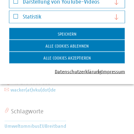
Darstellung von YouTube-Videos
Darstellung von YouTube-Videos
Statistik
Statistik
SPEICHERN
ALLE COOKIES ABLEHNEN
Anna Leena Wacker
ALLE COOKIES AKZEPTIEREN
Senior-Referentin für Kreislaufwirtschaft und
Mobilität
Datenschutzerklärung
Impressum
+32 2 740 16-54
+49 170 8580 121
wacker(at)vku(dot)de
Schlagworte
Umweltomnibus
EU
Breitband