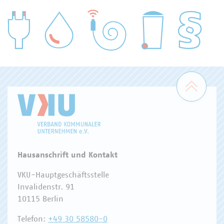
WASSER/ABWASSER
ENERGIEWIRTSCHAFT
ABFALLWIRTSCHAFT
RECHT
DIGITALISIERUNG/TK
Zum 
Hausanschrift und Kontakt
VKU-Hauptgeschäftsstelle
Invalidenstr. 91
10115 Berlin
Telefon:
+49 30 58580-0