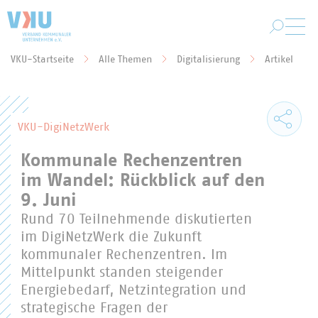
Zum Hauptinhalt springen
VKU-Startseite
Alle Themen
Digitalisierung
Artikel
Sie befinden sich hier:
VKU-DigiNetzWerk
Kommunale Rechenzentren
im Wandel: Rückblick auf den
9. Juni
Rund 70 Teilnehmende diskutierten
im DigiNetzWerk die Zukunft
kommunaler Rechenzentren. Im
Mittelpunkt standen steigender
Energiebedarf, Netzintegration und
strategische Fragen der