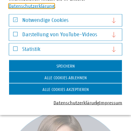
Datenschutzerklärung
.
Notwendige Cookies
Notwendige Cookies
Darstellung von YouTube-Videos
Darstellung von YouTube-Videos
Statistik
Statistik
Michèle Pergande
SPEICHERN
Fachgebietsleiterin Digitalisierung
ALLE COOKIES ABLEHNEN
+49 30 58580-178
+49 176 18092140
ALLE COOKIES AKZEPTIEREN
pergande(at)vku(dot)de
Datenschutzerklärung
Impressum