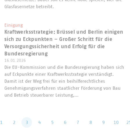
Glasfasernetze betreibt.
Einigung
Kraftwerksstrategie: Brüssel und Berlin einigen
sich zu Eckpunkten – Großer Schritt für die
Versorgungssicherheit und Erfolg für die
Bundesregierung
16.01.2026
Die EU-Kommission und die Bundesregierung haben sich
auf Eckpunkte einer Kraftwerksstrategie verständigt.
Damit ist der Weg frei für ein beihilferechtliches
Genehmigungsverfahren staatlicher Förderung von Bau
und Betrieb steuerbarer Leistung,…
rück
1
2
3
4
5
6
7
8
9
10
2