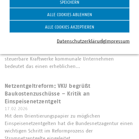
SPEICHERN
Bundesnetzagentur streicht vermiedene
Netznutzungsentgelte: VKU kritisiert
ALLE COOKIES ABLEHNEN
überhastete Kürzung scharf
ALLE COOKIES AKZEPTIEREN
18.02.2026
Die Bundesnetzagentur (BNetzA) hat ihre neuen Regeln
Datenschutzerklärung
Impressum
für die Abschmelzung der sogenannten vermiedenen
Netznutzungsentgelte (vNNE) vorgestellt. Für dezentrale,
steuerbare Kraftwerke kommunale Unternehmen
bedeutet das einen erheblichen…
Netzentgeltreform: VKU begrüßt
Baukostenzuschüsse – Kritik an
Einspeisenetzentgelt
17.02.2026
Mit dem Orientierungspapier zu möglichen
Einspeisenetzentgelten hat die Bundesnetzagentur einen
wichtigen Schritt im Reformprozess der
Stromnetzentgelte eingeleitet.