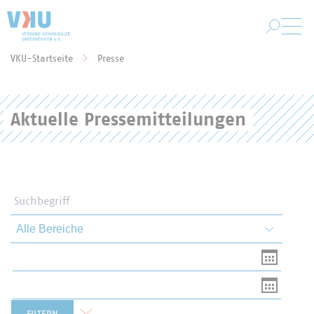
Zum Hauptinhalt springen
VKU-Startseite
Presse
Sie befinden sich hier:
Aktuelle Pressemitteilungen
Suchbegriff
Themen und Bereiche
Von
Bis
Formular zurücksetzen