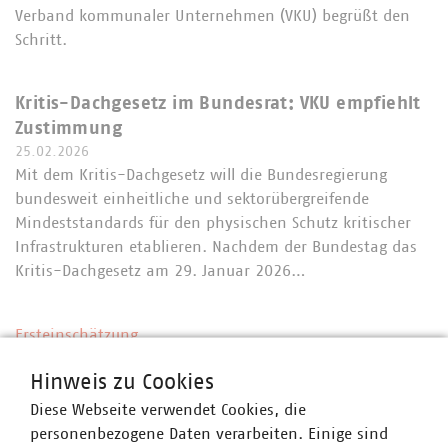
Verband kommunaler Unternehmen (VKU) begrüßt den
Schritt.
Kritis-Dachgesetz im Bundesrat: VKU empfiehlt
Zustimmung
25.02.2026
Mit dem Kritis-Dachgesetz will die Bundesregierung
bundesweit einheitliche und sektorübergreifende
Mindeststandards für den physischen Schutz kritischer
Infrastrukturen etablieren. Nachdem der Bundestag das
Kritis-Dachgesetz am 29. Januar 2026…
Ersteinschätzung
VKU zu den GEG-Eckpunkten: Gute erste
Hinweis zu Cookies
Ansätze, aber viele Fragen bleiben offen
24.02.2026
Diese Webseite verwendet Cookies, die
VKU-Hauptgeschäftsführer Ingbert Liebing in einer Erst-
personenbezogene Daten verarbeiten. Einige sind