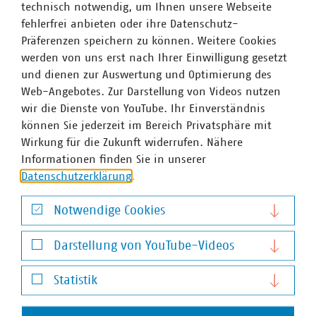
Einschätzung: „Die Beschlüsse zur Fernwärme sind ein
technisch notwendig, um Ihnen unsere Webseite
Lichtblick, aber Licht im Heizungskeller sehen wir noch
fehlerfrei anbieten oder ihre Datenschutz-
nicht automatisch. Insbesondere nicht bei der Frage der
Präferenzen speichern zu können. Weitere Cookies
Bezahlbarkeit und…
werden von uns erst nach Ihrer Einwilligung gesetzt
und dienen zur Auswertung und Optimierung des
Web-Angebotes. Zur Darstellung von Videos nutzen
BDEW und VKU fordern zügige Umsetzung der
wir die Dienste von YouTube. Ihr Einverständnis
Kommunalabwasserrichtlinie
können Sie jederzeit im Bereich Privatsphäre mit
EuG weist Klagen der Pharma- und
Wirkung für die Zukunft widerrufen. Nähere
Kosmetikindustrie als unzulässig ab –
Informationen finden Sie in unserer
Rechtsauffassung von BDEW und VKU bestätigt
Datenschutzerklärung
.
19.02.2026
Der Bundesverband der Energie- und Wasserwirtschaft
Notwendige Cookies
(BDEW) und der Verband kommunaler Unternehmen (VKU)
Notwendige Cookies
begrüßen die Entscheidung des Gerichts der
Darstellung von YouTube-Videos
Europäischen Union (EuG), die Klagen der
Darstellung von YouTube-Videos
pharmazeutischen und kosmetischen Industrie gegen
Statistik
zentrale…
Statistik