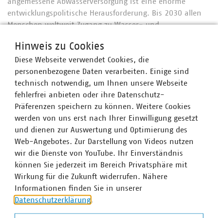
angemessene Abwasserversorgung ist eine enorme
entwicklungspolitische Herausforderung. Bis 2030 allen
Menschen weltweit Zugang zu Wasser- und
Sanitärversorgung zu garantieren, ist eines der 17 Ziele
Hinweis zu Cookies
für nachhaltige Entwicklung, die die Vereinten Nationen
Diese Webseite verwendet Cookies, die
erreichen wollen.
personenbezogene Daten verarbeiten. Einige sind
Das Bundesentwicklungsministerium unterstützt dieses
technisch notwendig, um Ihnen unsere Webseite
Ziel weltweit in 24 Ländern, etwa über Finanzierung von
fehlerfrei anbieten oder ihre Datenschutz-
Infrastrukturen oder technische Zusammenarbeit und
Präferenzen speichern zu können. Weitere Cookies
Engagement Global, eine zentrale Anlaufstelle für
werden von uns erst nach Ihrer Einwilligung gesetzt
Entwicklungsinitiativen. Bereits heute sind gut 60
und dienen zur Auswertung und Optimierung des
deutsche kommunale Unternehmen
Web-Angebotes. Zur Darstellung von Videos nutzen
entwicklungspolitisch engagiert, unter anderem in BMZ-
wir die Dienste von YouTube. Ihr Einverständnis
finanzierten Programmen der Servicestelle „Kommunen
können Sie jederzeit im Bereich Privatsphäre mit
in der Einen Welt“.
Wirkung für die Zukunft widerrufen. Nähere
Informationen finden Sie in unserer
Die Idee eines neuen Modells für konkrete
Datenschutzerklärung
.
Betreiberpartnerschaften wurde vom Netzwerk German
Water Partnership (GWP) entwickelt: Weitere