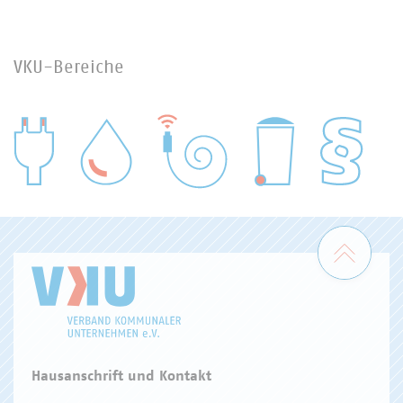
VKU-Bereiche
WASSER/ABWASSER
ENERGIEWIRTSCHAFT
ABFALLWIRTSCHAFT
RECHT
DIGITALISIERUNG/TK
Zum 
Hausanschrift und Kontakt