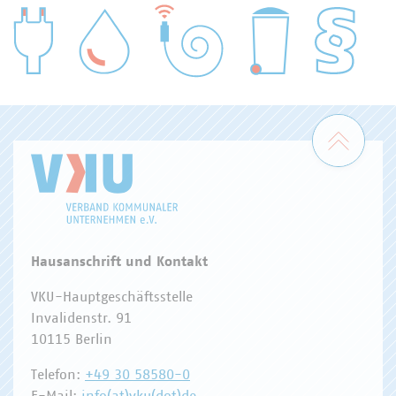
WASSER/ABWASSER
ENERGIEWIRTSCHAFT
ABFALLWIRTSCHAFT
RECHT
DIGITALISIERUNG/TK
Zum 
Hausanschrift und Kontakt
VKU-Hauptgeschäftsstelle
Invalidenstr. 91
10115 Berlin
Telefon:
+49 30 58580-0