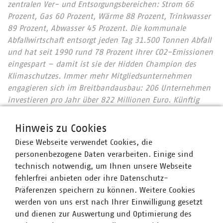
zentralen Ver- und Entsorgungsbereichen: Strom 66
Prozent, Gas 60 Prozent, Wärme 88 Prozent, Trinkwasser
89 Prozent, Abwasser 45 Prozent. Die kommunale
Abfallwirtschaft entsorgt jeden Tag 31.500 Tonnen Abfall
und hat seit 1990 rund 78 Prozent ihrer CO2-Emissionen
eingespart – damit ist sie der Hidden Champion des
Klimaschutzes. Immer mehr Mitgliedsunternehmen
engagieren sich im Breitbandausbau: 206 Unternehmen
investieren pro Jahr über 822 Millionen Euro. Künftig
wollen 80 Prozent der kommunalen Unternehmen den
Mobilfunkunternehmen Anschlüsse für Antennen an ihr
Hinweis zu Cookies
Glasfasernetz anbieten.
Zahlen Daten Fakten 2023
Diese Webseite verwendet Cookies, die
Wir halten Deutschland am Laufen – denn nichts
personenbezogene Daten verarbeiten. Einige sind
geschieht, wenn es nicht vor Ort passiert: Unser Beitrag
technisch notwendig, um Ihnen unsere Webseite
für heute und morgen: #Daseinsvorsorge. Unsere
fehlerfrei anbieten oder ihre Datenschutz-
Positionen:
www.vku.de
Präferenzen speichern zu können. Weitere Cookies
werden von uns erst nach Ihrer Einwilligung gesetzt
und dienen zur Auswertung und Optimierung des