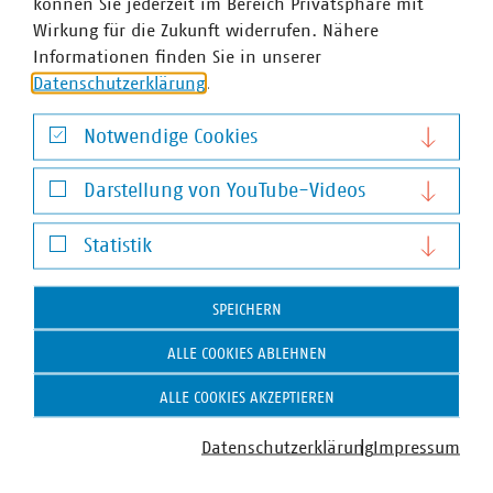
können Sie jederzeit im Bereich Privatsphäre mit
Wirkung für die Zukunft widerrufen. Nähere
Informationen finden Sie in unserer
Datenschutzerklärung
.
Notwendige Cookies
Anna Theresa Kammer
Notwendige Cookies
Darstellung von YouTube-Videos
Stellvertretende Abteilungsleiterin und
Darstellung von YouTube-Videos
Pressesprecherin mit Schwerpunkten Energie (Wärme,
Statistik
Wasserstoff, Finanzierung der Energiewende) sowie
Digitales
Statistik
+49 30 58580-225
SPEICHERN
+49 170 8580-225
kammer(at)vku(dot)de
ALLE COOKIES ABLEHNEN
ALLE COOKIES AKZEPTIEREN
Datenschutzerklärung
Impressum