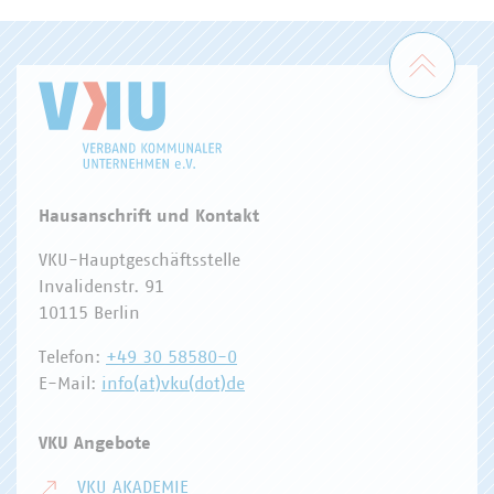
Zum 
Hausanschrift und Kontakt
VKU-Hauptgeschäftsstelle
Invalidenstr. 91
10115 Berlin
Telefon:
+49 30 58580-0
E-Mail:
info(at)vku(dot)de
VKU Angebote
VKU AKADEMIE