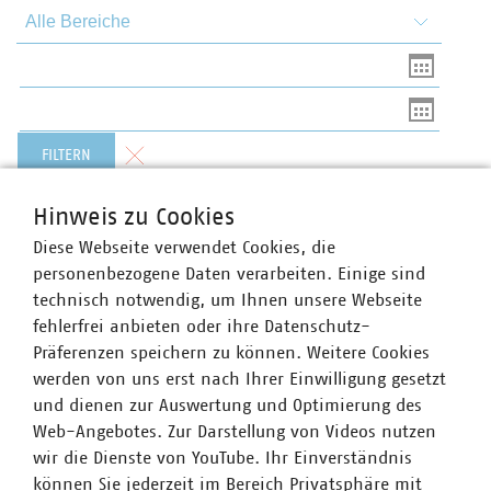
Themen und Bereiche
Von
Bis
Formular zurücksetzen
FILTERN
Hinweis zu Cookies
Diese Webseite verwendet Cookies, die
VKU zur AgNes-Konsultation
personenbezogene Daten verarbeiten. Einige sind
Gute Grundlage für Reform der Netzentgelte,
technisch notwendig, um Ihnen unsere Webseite
aber Kritik an dynamischen Netzentgelten
fehlerfrei anbieten oder ihre Datenschutz-
06.08.2026
Präferenzen speichern zu können. Weitere Cookies
Die Bundesnetzagentur hat die Konsultation zur Reform
werden von uns erst nach Ihrer Einwilligung gesetzt
der Allgemeinen Netzentgeltsystematik Strom (AgNes)
und dienen zur Auswertung und Optimierung des
gestartet. Die neue Systematik soll ab 2029 die
Web-Angebotes. Zur Darstellung von Videos nutzen
bisherigen Regeln der Stromnetzentgeltverordnung
wir die Dienste von YouTube. Ihr Einverständnis
ersetzen.
können Sie jederzeit im Bereich Privatsphäre mit