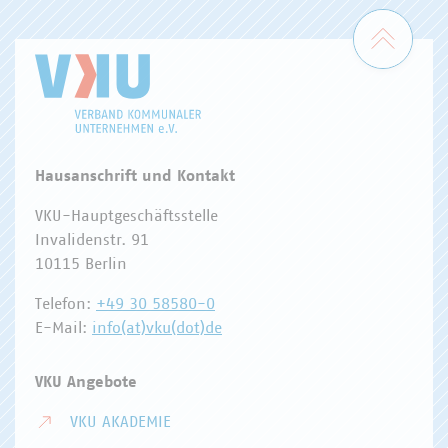
Zum 
Hausanschrift und Kontakt
VKU-Hauptgeschäftsstelle
Invalidenstr. 91
10115 Berlin
Telefon:
+49 30 58580-0
E-Mail:
info(at)vku(dot)de
VKU Angebote
VKU AKADEMIE