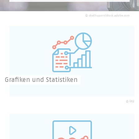
©
chathuporn/stock.adobe.com
Grafiken und Statistiken
©
VKU