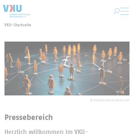
Zum Hauptinhalt springen
VKU-Startseite
Sie befinden sich hier:
©
killykoon/stock.adobe.com
Pressebereich
Herzlich willkommen im VKU-