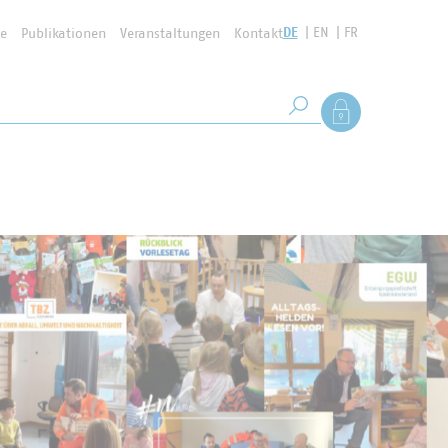
DE
EN
FR
se
Publikationen
Veranstaltungen
Kontakt
Suchbegriff
Als Mitglied anmel
Suche starten