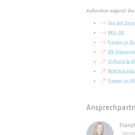
Außerdem ergänzt die 
Tag der Dase
VKU-DU
Frauen in O
ZfK Frauenn
Stiftung & A
MINTmachta
Frauen in M
Ansprechpart
Franz
Senio