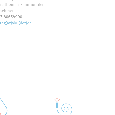
nalthemen kommunaler
rnehmen
57 80654990
tag(at)vku(dot)de