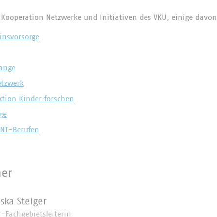
Kooperation Netzwerke und Initiativen des VKU, einige davon
insvorsorge
range
etzwerk
ktion Kinder forschen
ge
INT-Berufen
ner
iska Steiger
r-Fachgebietsleiterin