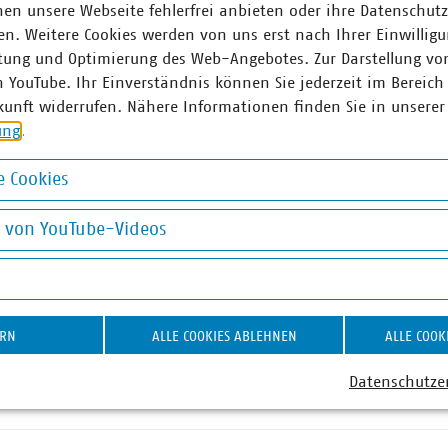
en unsere Webseite fehlerfrei anbieten oder ihre Datenschut
n. Weitere Cookies werden von uns erst nach Ihrer Einwilligu
 der VKU Mitglied im Stifterrat der Stiftung Lesen und unterst
tung und Optimierung des Web-Angebotes. Zur Darstellung vo
itrag.
n YouTube. Ihr Einverständnis können Sie jederzeit im Bereich
kunft widerrufen. Nähere Informationen finden Sie in unserer
eistet der VKU einen Beitrag zur Förderung von Bildungschance
ung
.
achhaltigen Fachkräftesicherung in der kommunalen Wirtschaf
abe.
 Cookies
okies
g von YouTube-Videos
uch unsere Mitgliedsunternehmen ein, sich am jährlich stattf
on YouTube-Videos
t werden diese dabei u. a. mit Buchvorschlägen, Bücher für di
tion und natürlich als Ansprechpartner bei allen Fragen.
etet einen Einblick in die Aktion der Abfallwirtschafts- und 
ERN
ALLE COOKIES ABLEHNEN
ALLE COOK
25.
Datenschutze
ersten Mal MÜLLAUTO | KOMMUNAL KANN Vorlesetag