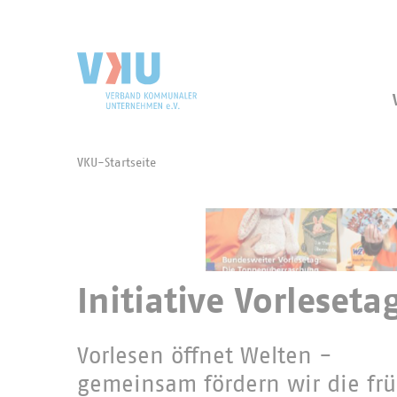
Zum Hauptinhalt springen
Zur Suche springen
VKU-Startseite
Sie befinden sich hier:
Initiative Vorleseta
Vorlesen öffnet Welten -
gemeinsam fördern wir die fr