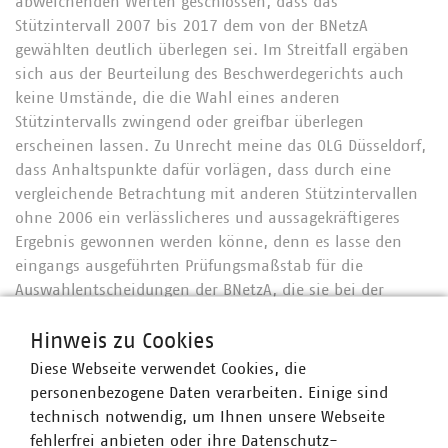
abweichenden Werten geschlossen, dass das
Stützintervall 2007 bis 2017 dem von der BNetzA
gewählten deutlich überlegen sei. Im Streitfall ergäben
sich aus der Beurteilung des Beschwerdegerichts auch
keine Umstände, die die Wahl eines anderen
Stützintervalls zwingend oder greifbar überlegen
erscheinen lassen. Zu Unrecht meine das OLG Düsseldorf,
dass Anhaltspunkte dafür vorlägen, dass durch eine
vergleichende Betrachtung mit anderen Stützintervallen
ohne 2006 ein verlässlicheres und aussagekräftigeres
Ergebnis gewonnen werden könne, denn es lasse den
eingangs ausgeführten Prüfungsmaßstab für die
Auswahlentscheidungen der BNetzA, die sie bei der
Bestimmung des generellen sektoralen
Produktivitätsfaktors treffe, unbeachtet. Entgegen der
Hinweis zu Cookies
Auffassung der betroffenen Netzbetreiber nehme der
Diese Webseite verwendet Cookies, die
Senat damit keine Tatsachenwürdigung vor. Vielmehr
personenbezogene Daten verarbeiten. Einige sind
gehe es darum, den Bereich der tatrichterlichen
technisch notwendig, um Ihnen unsere Webseite
Überprüfung und Würdigung in der gebotenen Weise von
fehlerfrei anbieten oder ihre Datenschutz-