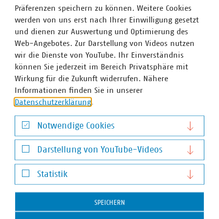
dem Spielraum abzugrenzen, der der Regulierungsbehörde
Präferenzen speichern zu können. Weitere Cookies
bei der Ausfüllung ihres Beurteilungsspielraums zusteht.
werden von uns erst nach Ihrer Einwilligung gesetzt
Eine Anhörungsrüge gegen den Beschluss des BGH aus
und dienen zur Auswertung und Optimierung des
2023 wies der BGH ebenfalls mit Beschluss vom
Web-Angebotes. Zur Darstellung von Videos nutzen
30.01.2024 l Az.: EnVR 22/22 zurück. Der Einwand des
wir die Dienste von YouTube. Ihr Einverständnis
betroffenen Netzbetreibers, der BGH habe seine im
können Sie jederzeit im Bereich Privatsphäre mit
Prozess vorgebrachten Rügen gegen die BNetzA-
Wirkung für die Zukunft widerrufen. Nähere
Festlegung übergangen, greife nicht durch.
Informationen finden Sie in unserer
Datenschutzerklärung
.
Notwendige Cookies
Ansprechpartner
Notwendige Cookies
Darstellung von YouTube-Videos
Darstellung von YouTube-Videos
Statistik
Statistik
SPEICHERN