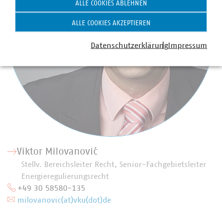
ALLE COOKIES ABLEHNEN
ALLE COOKIES AKZEPTIEREN
Datenschutzerklärung
Impressum
Viktor Milovanović
Stellv. Bereichsleiter Recht, Senior-Fachgebietsleiter
Energieregulierungsrecht
+49 30 58580-135
milovanovic(at)vku(dot)de