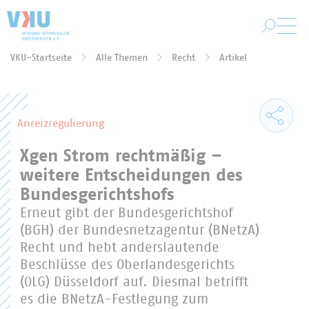
Zum Hauptinhalt springen
VKU-Startseite
Alle Themen
Recht
Artikel
Sie befinden sich hier:
Anreizregulierung
Xgen Strom rechtmäßig –
weitere Entscheidungen des
Bundesgerichtshofs
Erneut gibt der Bundesgerichtshof
(BGH) der Bundesnetzagentur (BNetzA)
Recht und hebt anderslautende
Beschlüsse des Oberlandesgerichts
(OLG) Düsseldorf auf. Diesmal betrifft
es die BNetzA-Festlegung zum