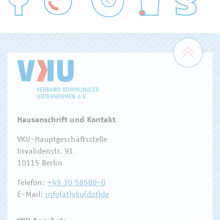
WASSER/ABWASSER
ENERGIEWIRTSCHAFT
ABFALLWIRTSCHAFT
RECHT
DIGITALISIERUNG/TK
Zum 
Hausanschrift und Kontakt
VKU-Hauptgeschäftsstelle
Invalidenstr. 91
10115 Berlin
Telefon:
+49 30 58580-0
E-Mail:
info(at)vku(dot)de