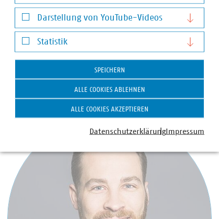
Notwendige Cookies
Darstellung von YouTube-Videos
Annika Herzhoff
Darstellung von YouTube-Videos
Statistik
Senior Fachgebietsleiterin für Energietechnik und
Statistik
Systemintegration
+49 30 58580-389
SPEICHERN
+49 170 8580389
ALLE COOKIES ABLEHNEN
herzhoff(at)vku(dot)de
ALLE COOKIES AKZEPTIEREN
Datenschutzerklärung
Impressum