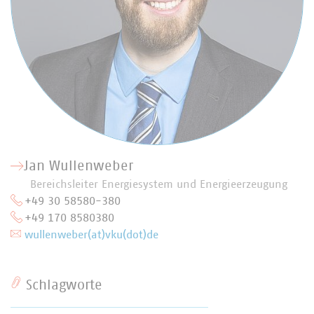
Jan Wullenweber
Bereichsleiter Energiesystem und Energieerzeugung
+49 30 58580-380
+49 170 8580380
wullenweber(at)vku(dot)de
Schlagworte