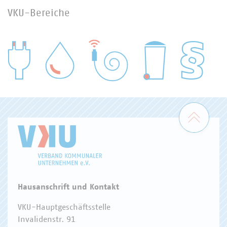
VKU-Bereiche
WASSER/ABWASSER
ENERGIEWIRTSCHAFT
ABFALLWIRTSCHAFT
RECHT
DIGITALISIERUNG/TK
Zum 
Hausanschrift und Kontakt
VKU-Hauptgeschäftsstelle
Invalidenstr. 91