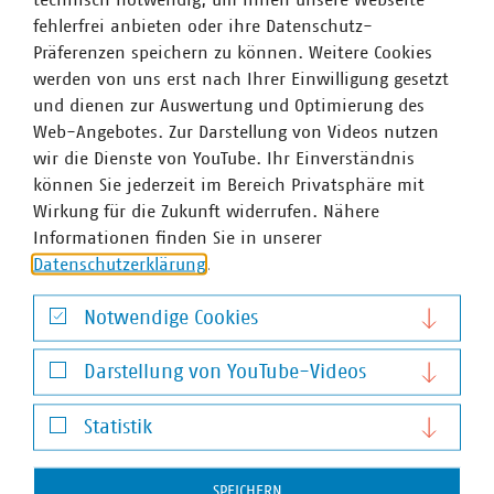
fehlerfrei anbieten oder ihre Datenschutz-
Präferenzen speichern zu können. Weitere Cookies
werden von uns erst nach Ihrer Einwilligung gesetzt
und dienen zur Auswertung und Optimierung des
Web-Angebotes. Zur Darstellung von Videos nutzen
wir die Dienste von YouTube. Ihr Einverständnis
können Sie jederzeit im Bereich Privatsphäre mit
Wirkung für die Zukunft widerrufen. Nähere
Informationen finden Sie in unserer
Sabine Jaacks
Datenschutzerklärung
.
Bereichsleiterin Energieeffizienz, Energievertrieb und
Energiehandel
Notwendige Cookies
+49 30 58580-180
Notwendige Cookies
jaacks(at)vku(dot)de
Darstellung von YouTube-Videos
Darstellung von YouTube-Videos
Statistik
Statistik
SPEICHERN