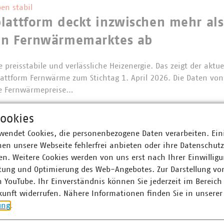
en stabil
lattform deckt inzwischen mehr als
en Fernwärmemarktes ab
 preisstabile und verlässliche Heizenergie. Das zeigt der aktue
lattform Fernwärme zum Stichtag 1. April 2026. Die Daten vo
Die Fernwärmepreise…
ookies
wendet Cookies, die personenbezogene Daten verarbeiten. Ein
schätzung zum Start der Verbändea
en unsere Webseite fehlerfrei anbieten oder ihre Datenschut
n. Weitere Cookies werden von uns erst nach Ihrer Einwilligu
hat die Verbändeanhörung für das Erneuerbaren-Energien-Ges
tung und Optimierung des Web-Angebotes. Zur Darstellung vo
et. Der Verband kommunaler Unternehmen (VKU) begrüßt wichti
n YouTube. Ihr Einverständnis können Sie jederzeit im Bereich
Erneuerbaren-Ausbau und…
kunft widerrufen. Nähere Informationen finden Sie in unserer
ung
.