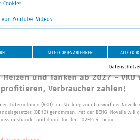
 Cookies
ernichtungsverbot für Textilien:
okies
rantwortung jetzt konsequent umse
g von YouTube-Videos
on YouTube-Videos
fen große Unternehmen in der EU bestimmte unverkaufte Textil
s und Schuhe grundsätzlich nicht mehr vernichten. Die Regelun
gn-Verordnung für nachhaltige Produkte (ESPR)…
ERN
ALLE COOKIES ABLEHNEN
ALLE COOK
Datenschutze
es BEHG
r Heizen und Tanken ab 2027 - VKU 
profitieren, Verbraucher zahlen!
er Unternehmen (VKU) hat Stellung zum Entwurf der Novelle 
andelsgesetzes (BEHG) genommen. Mit der BEHG-Novelle will d
Emissionshandel und damit für den CO2-Preis beim…
ziel, Stromrechnung