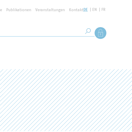
DE
EN
FR
se
Publikationen
Veranstaltungen
Kontakt
Suchbegriff
Als Mitglied anmel
Suche starten