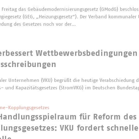
Freitag das Gebäudemodernisierungsgesetz (GModG) beschloss
rgiegesetz (GEG, „Heizungsgesetz“). Der Verband kommunaler
edung des Gesetzes noch vor der…
erbessert Wettbewerbsbedingungen
usschreibungen
er Unternehmen (VKU) begrüßt die heutige Verabschiedung d
s- und Kapazitätsgesetzes (StromVKG) im Deutschen Bundesta
me-Kopplungsgesetzes
Handlungsspielraum für Reform des 
ungsgesetzes: VKU fordert schnelle