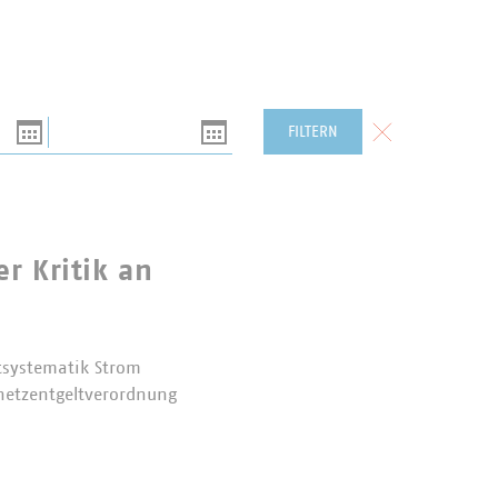
Bis
Formular zurück
FILTERN
r Kritik an
tsystematik Strom
mnetzentgeltverordnung