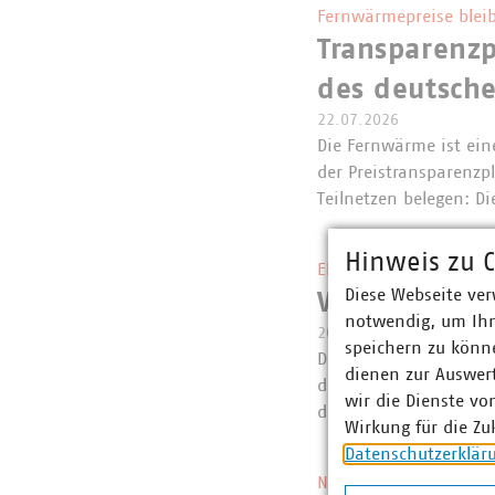
Fernwärmepreise bleib
Transparenzp
des deutsch
22.07.2026
Die Fernwärme ist eine
der Preistransparenzp
Teilnetzen belegen: 
Hinweis zu C
EEG und Netzpaket
Diese Webseite ver
VKU-Erstein
notwendig, um Ihn
20.07.2026
speichern zu könne
Die Bundesregierung 
dienen zur Auswer
das Netzpaket gestart
wir die Dienste vo
der Verzahnung von 
Wirkung für die Zu
Datenschutzerklär
Neue Regelung