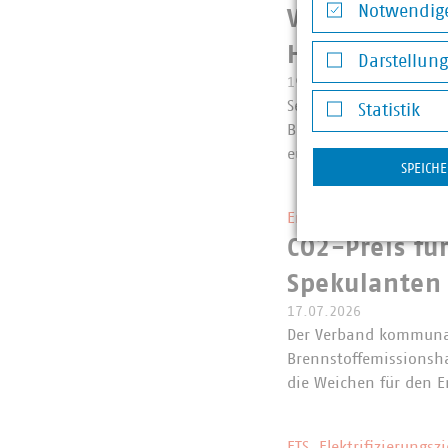
Notwendige
VKU zum EU-V
Notwendige Co
Herstellerve
Darstellun
19.07.2026
Darstellung v
Seit dem 19. Juli dür
Statistik
Bekleidungsaccessoire
Statistik
europäischen Ökodesi
SPEICH
Entwurf der Novelle d
CO2-Preis fü
Spekulanten 
17.07.2026
Der Verband kommunal
Brennstoffemissionsh
die Weichen für den 
ETS, Elektrifizierungs