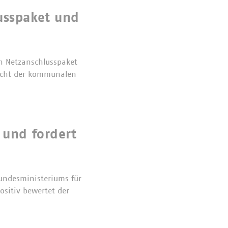
usspaket und
n Netzanschlusspaket
Sicht der kommunalen
 und fordert
undesministeriums für
ositiv bewertet der