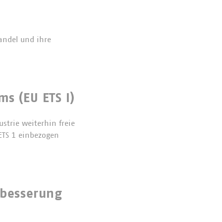
andel und ihre
s (EU ETS I)
ustrie weiterhin freie
 ETS 1 einbezogen
hbesserung