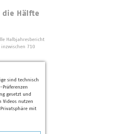
 die Hälfte
lle Halbjahresbericht
n inzwischen 710
ige sind technisch
nhörung
z-Präferenzen
ng gesetzt und
etz (EEG 2027) und
n Videos nutzen
ge Fortschritte bei
 Privatsphäre mit