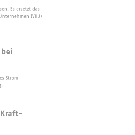
en. Es ersetzt das
 Unternehmen (VKU)
 bei
es Strom-
g.
Kraft-