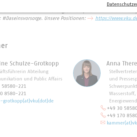
Datenschutze
d am Laufen – denn nichts geschieht, wenn es nicht vor Ort p
: #Daseinsvorsorge. Unsere Positionen:
https://www.vku.d
ner
tine Schulze-Grotkopp
Anna Ther
äftsführerin Abteilung
Stellvertrete
nikation und Public Affairs
und Presses
0 58580-221
Schwerpunkt
70 8580-221
Wasserstoff,
e-grotkopp(at)vku(dot)de
Energiewende
+49 30 5858
+49 170 858
kammer(at)vk