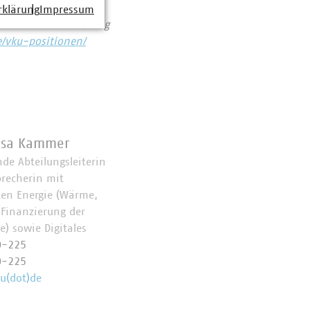
rklärung
Impressum
assiert: Unser Beitrag
e/vku-positionen/
esa Kammer
nde Abteilungsleiterin
precherin mit
en Energie (Wärme,
 Finanzierung der
) sowie Digitales
0-225
0-225
u(dot)de