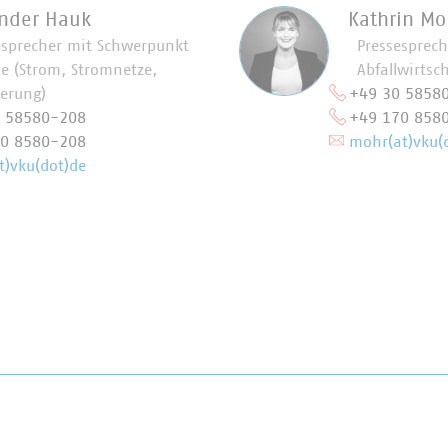
nder Hauk
Kathrin Mo
esprecher mit Schwerpunkt
Pressesprec
ie (Strom, Stromnetze,
Abfallwirtsc
ierung)
+49 30 5858
0 58580-208
+49 170 858
70 8580-208
mohr(at)vku(
t)vku(dot)de