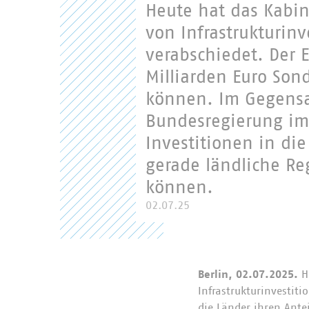
Heute hat das Kabin
von Infrastrukturi
verabschiedet. Der 
Milliarden Euro So
können. Im Gegensa
Bundesregierung im
Investitionen in die
gerade ländliche R
können.
02.07.25
Berlin, 02.07.2025.
H
Infrastrukturinvestit
die Länder ihren Ant