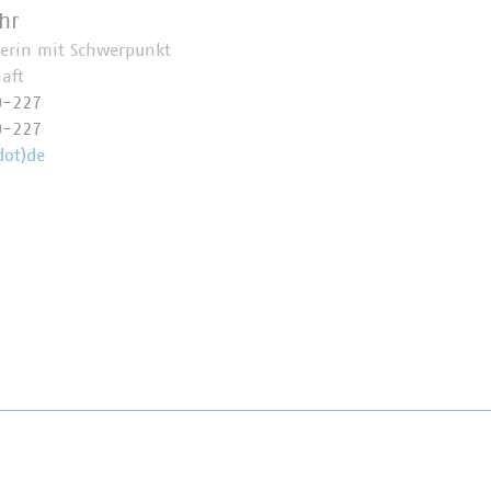
hr
herin mit Schwerpunkt
haft
0-227
0-227
dot)de