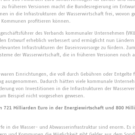
 zu früheren Versionen macht die Bundesregierung im Entwur
nen in die Infrastrukturen der Wasserwirtschaft frei, wovon g
e Kommunen profitieren können.
tgeschäftsführer des Verbands kommunaler Unternehmen (VKU)
den Entwurf erheblich verbessert und ermöglicht nun Lände
relevanten Infrastrukturen der Daseinsvorsorge zu fördern. Zum
steme der Wasserwirtschaft, die in früheren Versionen noch 
 waren Einrichtungen, die voll durch Gebühren oder Entgelte 
ng ausgenommen. Dadurch hätten viele kommunale Unternehm
erung von Investitionen in die Infrastrukturen der Wasserve
um Beispiel nicht vorgesehen gewesen.
n 721 Milliarden Euro in der Energiewirtschaft und 800 Mill
rfe in die Wasser- und Abwasserinfrastruktur sind enorm. Es is
ern und Kommunen die Möglichkeit gibt Gelder aus dem Sond