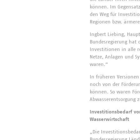
können. Im Gegensatz
den Weg für Investitio
Regionen bzw. ärmer
Ingbert Liebing, Haup
Bundesregierung hat 
Investitionen in alle 
Netze, Anlagen und Sy
waren.“
In früheren Versionen
noch von der Förderu
können. So waren Förd
Abwasserentsorgung z
Investitionsbedarf vo
Wasserwirtschaft
„Die Investitionsbeda
Bundesregierung Länd