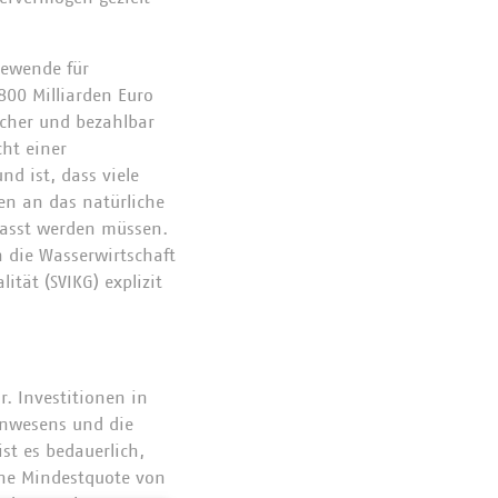
iewende für
800 Milliarden Euro
icher und bezahlbar
cht einer
d ist, dass viele
en an das natürliche
asst werden müssen.
n die Wasserwirtschaft
tät (SVIKG) explizit
. Investitionen in
inwesens und die
st es bedauerlich,
ene Mindestquote von