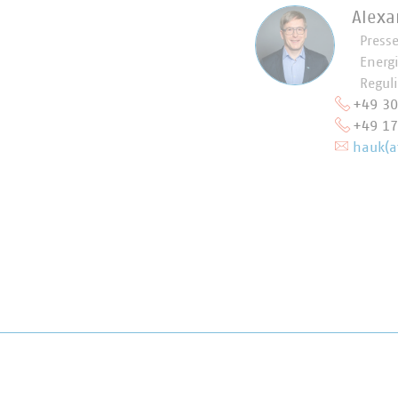
Alexa
Press
Energ
Regul
+49 3
+49 1
hauk(a