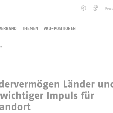
Pres
VERBAND
THEMEN
VKU-POSITIONEN
en
ndervermögen Länder un
ichtiger Impuls für
tandort