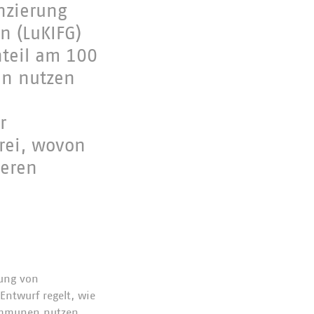
nzierung
n (LuKIFG)
nteil am 100
en nutzen
r
frei, wovon
ieren
rung von
Entwurf regelt, wie
Kommunen nutzen