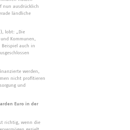
f nun ausdrücklich
erade ländliche
, lobt: „Die
rn und Kommunen,
 Beispiel auch in
ausgeschlossen
finanzierte werden,
en nicht profitieren
rsorgung und
iarden Euro in der
t richtig, wenn die
ervermögen gezielt