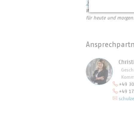
2024
Wir halten Deutschlan
für heute und morgen
Ansprechpart
Chris
Gesch
Kommu
+49 3
+49 1
schulz