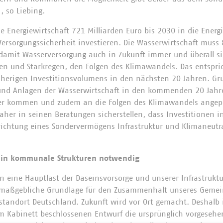
, so Liebing.
ie Energiewirtschaft 721 Milliarden Euro bis 2030 in die Energ
Versorgungssicherheit investieren. Die Wasserwirtschaft muss 
 damit Wasserversorgung auch in Zukunft immer und überall s
ren und Starkregen, den Folgen des Klimawandels. Das entspri
sherigen Investitionsvolumens in den nächsten 20 Jahren. Grun
 und Anlagen der Wasserwirtschaft in den kommenden 20 Jahr
er kommen und zudem an die Folgen des Klimawandels angep
aher in seinen Beratungen sicherstellen, dass Investitionen i
richtung eines Sondervermögens Infrastruktur und Klimaneutrali
n in kommunale Strukturen notwendig
eine Hauptlast der Daseinsvorsorge und unserer Infrastruktur
d maßgebliche Grundlage für den Zusammenhalt unseres Geme
standort Deutschland. Zukunft wird vor Ort gemacht. Deshalb i
m Kabinett beschlossenen Entwurf die ursprünglich vorgeseh