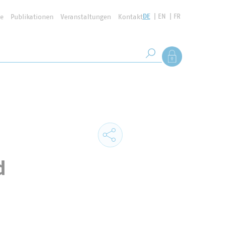
DE
EN
FR
se
Publikationen
Veranstaltungen
Kontakt
Suchbegriff
Als Mitglied anmel
Suche starten
d