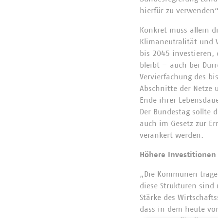
hierfür zu verwenden“
Konkret muss allein d
Klimaneutralität und 
bis 2045 investieren,
bleibt – auch bei Dür
Vervierfachung des bi
Abschnitte der Netze
Ende ihrer Lebensdau
Der Bundestag sollte d
auch im Gesetz zur Er
verankert werden.
Höhere Investitione
„Die Kommunen tragen 
diese Strukturen sin
Stärke des Wirtschafts
dass in dem heute vo