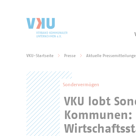
Zum Hauptinhalt springen
Zur Suche springen
VKU-Startseite
Presse
Aktuelle Pressemitteilung
Sie befinden sich hier:
Sondervermögen
VKU lobt So
Kommunen: w
Wirtschaftss