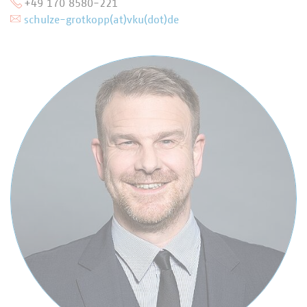
+49 170 8580-221
schulze-grotkopp(at)vku(dot)de