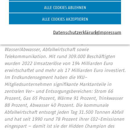
Preistransparenzplattform aktualisiert: Trend: An
ALLE COOKIES ABLEHNEN
vielen Orten bleiben die Fernwärmepreise stabil
ALLE COOKIES AKZEPTIEREN
Der Verband kommunaler Unternehmen e. V. (VKU)
Datenschutzerklärung
Impressum
vertritt 1.592 Stadtwerke und kommunalwirtschaftliche
Unternehmen in den Bereichen Energie,
Wasser/Abwasser, Abfallwirtschaft sowie
Telekommunikation. Mit rund 309.000 Beschäftigten
wurden 2022 Umsatzerlöse von 194 Milliarden Euro
erwirtschaftet und mehr als 17 Milliarden Euro investiert.
Im Endkundensegment haben die VKU-
Mitgliedsunternehmen signifikante Marktanteile in
zentralen Ver- und Entsorgungsbereichen: Strom 66
Prozent, Gas 65 Prozent, Wärme 91 Prozent, Trinkwasser
88 Prozent, Abwasser 40 Prozent. Die kommunale
Abfallwirtschaft entsorgt jeden Tag 31.500 Tonnen Abfall
und hat seit 1990 rund 78 Prozent ihrer CO2-Emissionen
eingespart – damit ist sie der Hidden Champion des