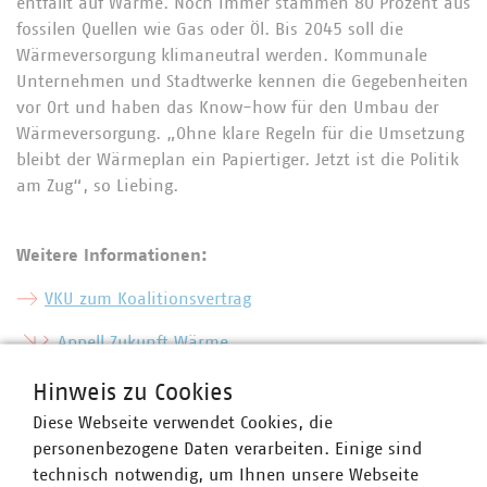
entfällt auf Wärme. Noch immer stammen 80 Prozent aus
fossilen Quellen wie Gas oder Öl. Bis 2045 soll die
Wärmeversorgung klimaneutral werden. Kommunale
Unternehmen und Stadtwerke kennen die Gegebenheiten
vor Ort und haben das Know-how für den Umbau der
Wärmeversorgung. „Ohne klare Regeln für die Umsetzung
bleibt der Wärmeplan ein Papiertiger. Jetzt ist die Politik
am Zug“, so Liebing.
Weitere Informationen:
VKU zum Koalitionsvertrag
Appell Zukunft Wärme
Kurzgutachten zu den Kosten typischer
Hinweis zu Cookies
Wärmeversorgungsoptionen im Mehrfamilienhaus mit
Diese Webseite verwendet Cookies, die
Fokus auf der Kostenbelastung von Mietenden und
personenbezogene Daten verarbeiten. Einige sind
Vermietenden sowie auf die Effekte des „50 Cent“-
technisch notwendig, um Ihnen unsere Webseite