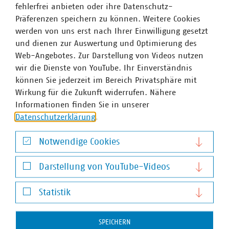
Ansatzes bei der Wärmelieferung
fehlerfrei anbieten oder ihre Datenschutz-
Präferenzen speichern zu können. Weitere Cookies
Studie Transformation der kommunalen
werden von uns erst nach Ihrer Einwilligung gesetzt
Energieversorgung (KOWID)
und dienen zur Auswertung und Optimierung des
Web-Angebotes. Zur Darstellung von Videos nutzen
VKU fordert Neustart für die Energiewende und stellt
wir die Dienste von YouTube. Ihr Einverständnis
Handlungsvorschläge zur Diskussion
können Sie jederzeit im Bereich Privatsphäre mit
Wirkung für die Zukunft widerrufen. Nähere
Studie zu Wärmenetzen: Bis 2030 müssen 43,5
Informationen finden Sie in unserer
Milliarden Euro in die Fernwärme investiert werden
Datenschutzerklärung
.
BEW: Fernwärmeausbau: VKU begrüßt „Sofort-
Notwendige Cookies
Zuschuss“ für Fördertopf
Notwendige Cookies
Darstellung von YouTube-Videos
Wärmewende: Warum Fern- und Nahwärme sehr gute
Darstellung von YouTube-Videos
Optionen sind
Statistik
Fernwärmeausbau: „Durch neue Regulierungswut
Statistik
droht Totalabsturz“
SPEICHERN