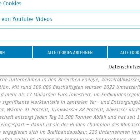
 Cookies
pielt auch die Bodenbeschaffenheit eine wichtige Rolle, ob et
okies
oden gezogen wird, ob Flüsse oder Autobahnen gequert werd
g von YouTube-Videos
wendig wiederhergestellt werden muss.
on YouTube-Videos
n hat der Verband kommunaler Unternehmen im Internet ein
rmepreise.info
) eingerichtet, auf der Preise verglichen wer
ERN
ALLE COOKIES ABLEHNEN
ALLE COOK
Datenschutze
r Unternehmen e. V. (VKU) vertritt über 1.580 Stadtwerke u
he Unternehmen in den Bereichen Energie, Wasser/Abwasser, 
ion. Mit rund 309.000 Beschäftigten wurden 2022 Umsatzerlö
nd mehr als 17 Milliarden Euro investiert. Im Endkundensegm
signifikante Marktanteile in zentralen Ver- und Entsorgungs
nt, Wärme 91 Prozent, Trinkwasser 88 Prozent, Abwasser 40 Pr
chaft entsorgt jeden Tag 31.500 Tonnen Abfall und hat seit 
 eingespart – damit ist sie der Hidden Champion des Klimas
 engagieren sich im Breitbandausbau: 220 Unternehmen inves
Künftig wollen 90 Prozent der kommunalen Unternehmen den