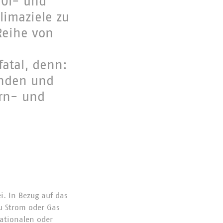
 Öl- und
imaziele zu
Reihe von
fatal, denn:
unden und
ern- und
. In Bezug auf das
u Strom oder Gas
nationalen oder