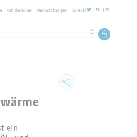
DE
EN
FR
se
Publikationen
Veranstaltungen
Kontakt
Suchbegriff
Als Mitglied anmel
Suche starten
hwärme
t ein