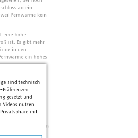
rgesehen, der noch
schluss an ein
 weil Fernwärme kein
t eine hohe
oß ist. Es gibt mehr
ärme in den
 Fernwärme ein hohes
n Fernwärmepreise ein
ige sind technisch
 verschiedenen
z-Präferenzen
.
ng gesetzt und
spreis. Investitionen
n Videos nutzen
vestiert in die
 Privatsphäre mit
rüber hinaus werden
giemärkten beschaffen
n CO2-Kosten an.