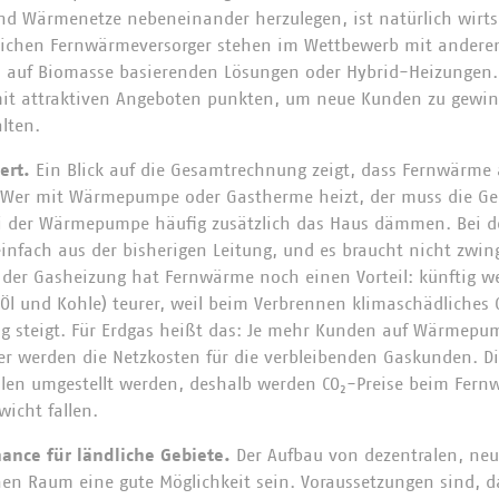
d Wärmenetze nebeneinander herzulegen, ist natürlich wirtsc
rtlichen Fernwärmeversorger stehen im Wettbewerb mit ander
auf Biomasse basierenden Lösungen oder Hybrid-Heizungen.
it attraktiven Angeboten punkten, um neue Kunden zu gewi
lten.
ert.
Ein Blick auf die Gesamtrechnung zeigt, dass Fernwärme 
. Wer mit Wärmepumpe oder Gastherme heizt, der muss die Ge
i der Wärmepumpe häufig zusätzlich das Haus dämmen. Bei
nfach aus der bisherigen Leitung, und es braucht nicht zwin
der Gasheizung hat Fernwärme noch einen Vorteil: künftig we
, Öl und Kohle) teurer, weil beim Verbrennen klimaschädliches
ng steigt. Für Erdgas heißt das: Je mehr Kunden auf Wärmep
rer werden die Netzkosten für die verbleibenden Gaskunden. 
llen umgestellt werden, deshalb werden CO₂-Preise beim Fern
icht fallen.
ance für ländliche Gebiete.
Der Aufbau von dezentralen, n
en Raum eine gute Möglichkeit sein. Voraussetzungen sind, d