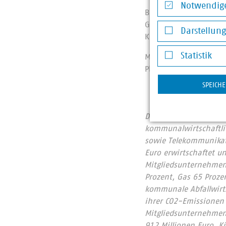
Notwendige
Bei der Preisbildung s
Notwendige Co
Gesteins- oder Sandb
Darstellun
Kopfsteinpflaster auf
Darstellung v
Statistik
Mit anderen Verbände
Plattform (
www.wae
Statistik
SPEICH
Der Verband kommunale
kommunalwirtschaftlic
sowie Telekommunikat
Euro erwirtschaftet u
Mitgliedsunternehmen 
Prozent, Gas 65 Proze
kommunale Abfallwirts
ihrer CO2-Emissionen
Mitgliedsunternehmen
912 Millionen Euro. 