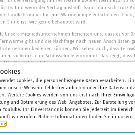
en für die Versorgung mit Fernwärme (AVBFernwärmeVO) so vo
sste. Und wenn der Vertrag ausläuft, kann man sich trotz An
verständlich immer für eine Wärmepumpe entscheiden. Eben,
en Sinne ist, wie gerne behauptet wird.
t.
Unsere Mitgliedsunternehmen berichten uns, dass es vor Or
 Fernwärme gibt und die Nachfrage nach neuen Anschlüssen gr
ie Unternehmen bedienen können. Wir sehen auch, dass Fernw
en vielerorts eine Schlüsselrolle einnimmt. Das zeigt, dass
Attraktivität besitzt.
ookies
st transparent.
Es wirkt auf den ersten Blick oft so, als seie
wendet Cookies, die personenbezogene Daten verarbeiten. Ein
ln, aber sie folgen gesetzlichen Vorgaben und setzen sich aus
en unsere Webseite fehlerfrei anbieten oder ihre Datenschut
n und verbrauchsunabhängigen Preiskomponenten zusammen
n. Weitere Cookies werden von uns erst nach Ihrer Einwilligu
ht in der Regel aus Grund-, Leistungs-, Arbeits- und Emission
tung und Optimierung des Web-Angebotes. Zur Darstellung vo
den durch den Grundpreis gedeckt: Der Fernwärmeversorger in
n YouTube. Ihr Einverständnis können Sie jederzeit im Bereich
as Wärmenetz sowie in die Wartung und Instandhaltung. Da
kunft widerrufen. Nähere Informationen finden Sie in unserer
e Wärmeerzeugung benötigt, die das Unternehmen auf den Ener
ung
.
Energieträger für die Wärmeerzeugung eingesetzt werden, falle