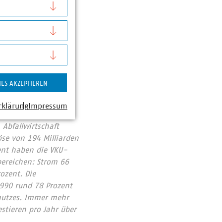
wa die Leitung durch
en müssen oder ob
e Transparenz-
den können.
IES AKZEPTIEREN
rklärung
Impressum
nd
Abfallwirtschaft
se von 194 Milliarden
ent haben die VKU-
bereichen: Strom 66
ozent. Die
1990 rund 78 Prozent
chutzes. Immer mehr
tieren pro Jahr über