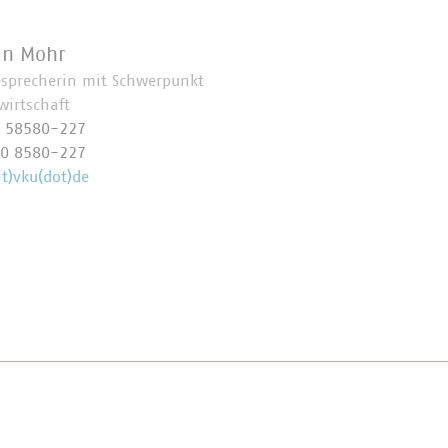
in Mohr
esprecherin mit Schwerpunkt
wirtschaft
0 58580-227
70 8580-227
t)vku(dot)de