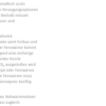
haftlich nicht
en Versorgungsoptionen
 Deshalb müssen
nnen und
absolut
räte samt Einbau und
 der Fernwärme kommt
gend eine vorherige
rden fossile
 CO₂ ausgestoßen wird
umpe oder Fernwärme
Die Fernwärme muss
wärmepreis künftig
euen Nahwärmenetzen
ass zugleich