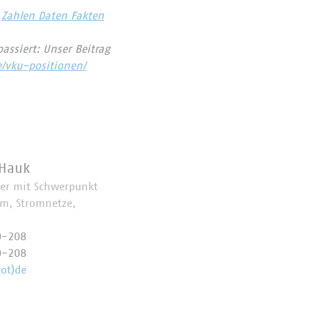
Zahlen Daten Fakten
assiert: Unser Beitrag
e/vku-positionen/
 Hauk
her mit Schwerpunkt
om, Stromnetze,
0-208
0-208
ot)de