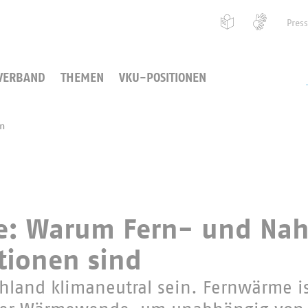
Pres
VERBAND
THEMEN
VKU-POSITIONEN
en
: Warum Fern- und Na
tionen sind
chland klimaneutral sein. Fernwärme is