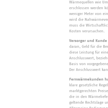
Wärmequellen wie Umw
erschlossen werden k
weniger Meter von ein
wird die Nahwärmevers
muss die Wirtschaftli
Kosten verursach
Versorger und Kund
daran, Geld für die B
diese Leistung für ei
Anschlusswert, bezieh
Basis von vorgegeben
Der Anschlusswert ka
Fernwärmekunden h
klare gesetzliche Re
marktgerechten Preis
die in den Wärmeliefe
geltende Rechtslage u