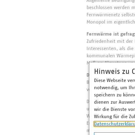
Allgemeine Bedingung
beschlossen werden mü
Fernwärmenetz selbst
Monopol im eigentlich
Fernwärme ist gefrag
Zufriedenheit mit der
Interessenten, als d
kommunalen Wärmeplän
Maß an Akzeptanz und 
Hinweis zu C
Der Fernwärmepreis i
Diese Webseite ver
Buch mit sieben Siege
notwendig, um Ihn
verbrauchsabhängige
speichern zu könne
Der Gesamtpreis beste
dienen zur Auswer
und Aufwendungen wer
wir die Dienste vo
Wärmeerzeugung und d
Wirkung für die Zu
Energieträger für di
Datenschutzerklär
muss. Sobald fossile 