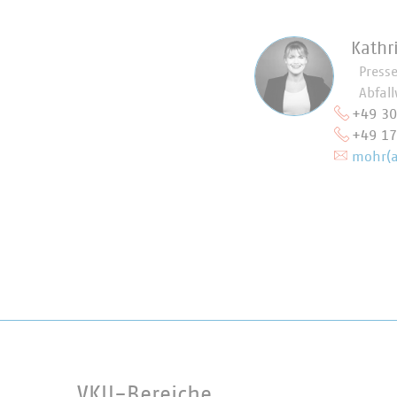
Kathr
Press
Abfall
+49 3
+49 1
mohr(a
VKU-Bereiche