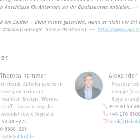
 Anschlüsse für Antennen an ihr Glasfasernetz anbieten.
d am Laufen – denn nichts geschieht, wenn es nicht vor Ort p
: #Daseinsvorsorge. Unsere Positionen:
https://www.vku.d
ner
 Theresa Kammer
Alexander
ertretende Abteilungsleiterin
Pressesprec
ressesprecherin mit
Energie (Str
rpunkten Energie (Wärme,
Regulierung)
rstoff, Finanzierung der
+49 30 5858
iewende) sowie Digitales
+49 170 858
0 58580-225
hauk(at)vku(d
70 8580-225
(at)vku(dot)de