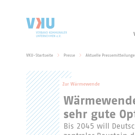
Zum Hauptinhalt springen
Zur Suche springen
VKU-Startseite
Presse
Aktuelle Pressemitteilung
Sie befinden sich hier:
Zur Wärmewende
Wärmewende
sehr gute Op
Bis 2045 will Deuts