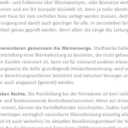
elt- und Erdwärme über Wärmepumpen, oder Biomasse wirtsc
önnen und ein Ort kompakt besiedelt ist. Denn je mehr Abne
em Haus bis zum nächsten Haus verlegt werden müssen, desto
orgung und damit auch günstiger für alle. In zersiedelten lä
chkeit genau geprüft werden. Denn allein die Länge des Leitu
en.
e vereinbaren gemeinsam die Wärmemenge.
Stadtwerke habe
ereitstellung einer Wärmeleistung zu kassieren, die nicht geb
nen Kunden reserviert ist, kann sie für niemand anderen erbra
ungsweise die dafür grundlegende Heizlastberechnung, wird v
en Berechnungsverfahren bestimmt und zwischen Versorger u
nn auch angepasst (gesenkt) werden.
aben Rechte.
Die Preisbildung bei der Fernwärme ist kein rech
geln und funktionierende Kontrollmechanismen: Wenn ein Unt
e nimmt, können die Kartellbehörden einschreiten. Zudem ha
rverträgen vertraglich vereinbarte Wärmeleistung einseitig ab
nd ist auch weiterhin im aktuellen Novellierungsentwurf der 