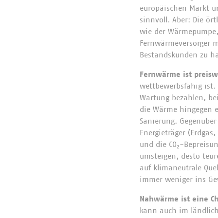
europäischen Markt un
sinnvoll. Aber: Die ö
wie der Wärmepumpe, 
Fernwärmeversorger m
Bestandskunden zu ha
Fernwärme ist preisw
wettbewerbsfähig ist
Wartung bezahlen, be
die Wärme hingegen ei
Sanierung. Gegenüber 
Energieträger (Erdgas
und die CO₂-Bepreisu
umsteigen, desto teu
auf klimaneutrale Que
immer weniger ins Gew
Nahwärme ist eine Ch
kann auch im ländlich