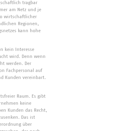
haftlich tragbar
hmer am Netz und je
 wirtschaftlicher
ndlichen Regionen,
ngsnetzes kann hohe
n kein Interesse
raucht wird. Denn wenn
cht werden. Der
on Fachpersonal auf
nd Kunden vereinbart.
tsfreier Raum. Es gibt
ernehmen keine
ben Kunden das Recht,
zusenken. Das ist
Verordnung über