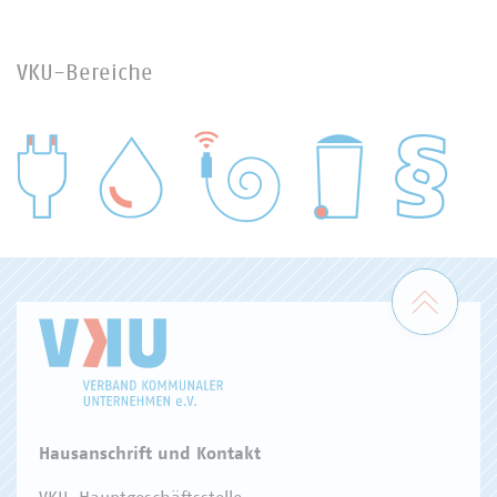
VKU-Bereiche
WASSER/ABWASSER
ENERGIEWIRTSCHAFT
ABFALLWIRTSCHAFT
RECHT
DIGITALISIERUNG/TK
Zum 
Hausanschrift und Kontakt