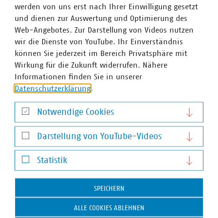
werden von uns erst nach Ihrer Einwilligung gesetzt
Informationen zu Bewerbung und Fristen finden Sie
und dienen zur Auswertung und Optimierung des
hier
.
Web-Angebotes. Zur Darstellung von Videos nutzen
wir die Dienste von YouTube. Ihr Einverständnis
Der Verband kommunaler Unternehmen e. V. (VKU)
können Sie jederzeit im Bereich Privatsphäre mit
vertritt 1.592 Stadtwerke und kommunalwirtschaftliche
Wirkung für die Zukunft widerrufen. Nähere
Unternehmen in den Bereichen Energie,
Informationen finden Sie in unserer
Wasser/Abwasser, Abfallwirtschaft sowie
Datenschutzerklärung
.
Telekommunikation. Mit rund 309.000 Beschäftigten
wurden 2022 Umsatzerlöse von 194 Milliarden Euro
Notwendige Cookies
erwirtschaftet und mehr als 17 Milliarden Euro investiert.
Notwendige Cookies
Im Endkundensegment haben die VKU-
Darstellung von YouTube-Videos
Mitgliedsunternehmen signifikante Marktanteile in
Darstellung von YouTube-Videos
zentralen Ver- und Entsorgungsbereichen: Strom 66
Statistik
Prozent, Gas 65 Prozent, Wärme 91 Prozent, Trinkwasser
Statistik
88 Prozent, Abwasser 40 Prozent. Die kommunale
SPEICHERN
Abfallwirtschaft entsorgt jeden Tag 31.500 Tonnen Abfall
und hat seit 1990 rund 78 Prozent ihrer CO2-Emissionen
ALLE COOKIES ABLEHNEN
eingespart – damit ist sie der Hidden Champion des