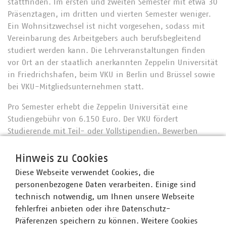
stattfinden. Im ersten und zweiten Semester mit etwa 30
Präsenztagen, im dritten und vierten Semester weniger.
Ein Wohnsitzwechsel ist nicht vorgesehen, sodass mit
Vereinbarung des Arbeitgebers auch berufsbegleitend
studiert werden kann. Die Lehrveranstaltungen finden
vor Ort an der staatlich anerkannten Zeppelin Universität
in Friedrichshafen, beim VKU in Berlin und Brüssel sowie
bei VKU-Mitgliedsunternehmen statt.
Pro Semester erhebt die Zeppelin Universität eine
Studiengebühr von 6.150 Euro. Der VKU fördert
Studierende mit Teil- oder Vollstipendien. Bewerben
können sich auch Bachelorabsolventinnen und -
Absolventen, die bisher nicht in Berührung mit der
Hinweis zu Cookies
Kommunalwirtschaft standen. Mehr Informationen zum
Diese Webseite verwendet Cookies, die
VKU-Stipendium finden Sie
hier
.
personenbezogene Daten verarbeiten. Einige sind
technisch notwendig, um Ihnen unsere Webseite
Für den Studienstart zum Herbstsemester finden
fehlerfrei anbieten oder ihre Datenschutz-
Auswahltage digital oder vor Ort in Friedrichshafen statt
Präferenzen speichern zu können. Weitere Cookies
– die letzte Bewerbungsfrist ist der 20. Juli 2025. Mehr