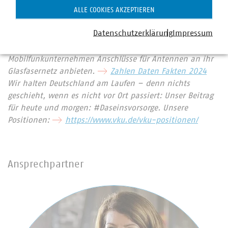
Klimaschutzes. Immer mehr Mitgliedsunternehmen
ALLE COOKIES AKZEPTIEREN
engagieren sich im Breitbandausbau: 220 Unternehmen
Datenschutzerklärung
Impressum
investieren pro Jahr über 912 Millionen Euro. Künftig
wollen 90 Prozent der kommunalen Unternehmen den
Mobilfunkunternehmen Anschlüsse für Antennen an ihr
Glasfasernetz anbieten.
Zahlen Daten Fakten 2024
Wir halten Deutschland am Laufen – denn nichts
geschieht, wenn es nicht vor Ort passiert: Unser Beitrag
für heute und morgen: #Daseinsvorsorge. Unsere
Positionen:
https://www.vku.de/vku-positionen/
Ansprechpartner