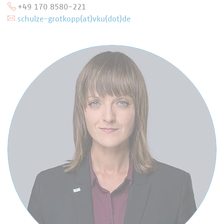
+49 170 8580-221
schulze-grotkopp(at)vku(dot)de