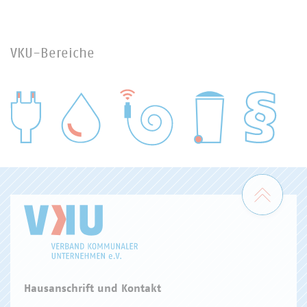
VKU-Bereiche
WASSER/ABWASSER
ENERGIEWIRTSCHAFT
ABFALLWIRTSCHAFT
RECHT
DIGITALISIERUNG/TK
Zum 
Hausanschrift und Kontakt