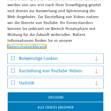
werden von uns erst nach Ihrer Einwilligung gesetzt
und dienen zur Auswertung und Optimierung des
Web-Angebotes. Zur Darstellung von Videos nutzen
wir die Dienste von YouTube. Ihr Einverständnis
können Sie jederzeit im Bereich Privatsphäre mit
Wirkung für die Zukunft widerrufen. Nähere
Informationen finden Sie in unserer
Datenschutzerklärung
.
Christine Schulze-Grotkopp
Notwendige Cookies
Geschäftsführerin Abteilung Kommunikation und
Notwendige Cookies
Public Affairs
Darstellung von YouTube-Videos
+49 30 58580-221
Darstellung von YouTube-Videos
+49 170 8580-221
Statistik
schulze-grotkopp(at)vku(dot)de
Statistik
SPEICHERN
ALLE COOKIES ABLEHNEN