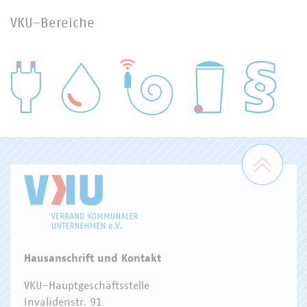
VKU-Bereiche
WASSER/ABWASSER
ENERGIEWIRTSCHAFT
ABFALLWIRTSCHAFT
RECHT
DIGITALISIERUNG/TK
Zum 
Hausanschrift und Kontakt
VKU-Hauptgeschäftsstelle
Invalidenstr. 91