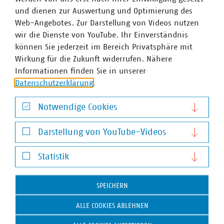
Christine Schulze-Grotkopp
und dienen zur Auswertung und Optimierung des
Geschäftsführerin Abteilung Kommunikation und
Web-Angebotes. Zur Darstellung von Videos nutzen
Public Affairs
wir die Dienste von YouTube. Ihr Einverständnis
+49 30 58580-221
können Sie jederzeit im Bereich Privatsphäre mit
+49 170 8580-221
Wirkung für die Zukunft widerrufen. Nähere
schulze-grotkopp(at)vku(dot)de
Informationen finden Sie in unserer
Datenschutzerklärung
.
Notwendige Cookies
Notwendige Cookies
Darstellung von YouTube-Videos
Darstellung von YouTube-Videos
Statistik
Statistik
SPEICHERN
ALLE COOKIES ABLEHNEN