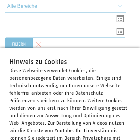
Themen und Bereiche
Von
Bis
Formular zurücksetzen
FILTERN
Hinweis zu Cookies
Diese Webseite verwendet Cookies, die
VKU zur AgNes-Konsultation
personenbezogene Daten verarbeiten. Einige sind
Gute Grundlage für Reform der Netzentgelte,
technisch notwendig, um Ihnen unsere Webseite
aber Kritik an dynamischen Netzentgelten
fehlerfrei anbieten oder ihre Datenschutz-
06.08.2026
Präferenzen speichern zu können. Weitere Cookies
Die Bundesnetzagentur hat die Konsultation zur Reform
werden von uns erst nach Ihrer Einwilligung gesetzt
der Allgemeinen Netzentgeltsystematik Strom (AgNes)
und dienen zur Auswertung und Optimierung des
gestartet. Die neue Systematik soll ab 2029 die
Web-Angebotes. Zur Darstellung von Videos nutzen
bisherigen Regeln der Stromnetzentgeltverordnung
wir die Dienste von YouTube. Ihr Einverständnis
ersetzen.
können Sie jederzeit im Bereich Privatsphäre mit