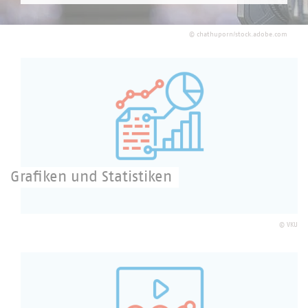
©
chathuporn/stock.adobe.com
Grafiken und Statistiken
©
VKU