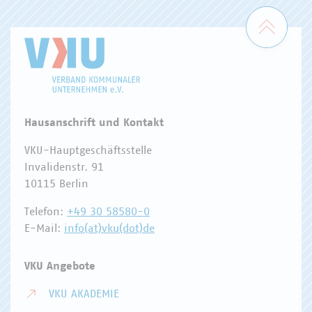
Zum 
Hausanschrift und Kontakt
VKU-Hauptgeschäftsstelle
Invalidenstr. 91
10115 Berlin
Telefon:
+49 30 58580-0
E-Mail:
info(at)vku(dot)de
VKU Angebote
VKU AKADEMIE