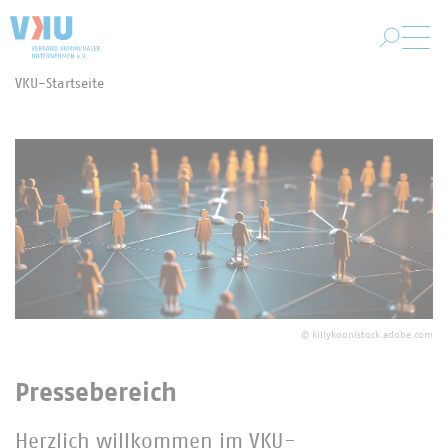
Zum Hauptinhalt springen
VKU-Startseite
Sie befinden sich hier:
©
killykoon/stock.adobe.com
Pressebereich
Herzlich willkommen im VKU-