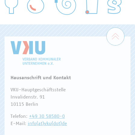
WASSER/ABWASSER
ENERGIEWIRTSCHAFT
ABFALLWIRTSCHAFT
RECHT
DIGITALISIERUNG/TK
Zum 
Hausanschrift und Kontakt
VKU-Hauptgeschäftsstelle
Invalidenstr. 91
10115 Berlin
Telefon:
+49 30 58580-0
E-Mail:
info(at)vku(dot)de