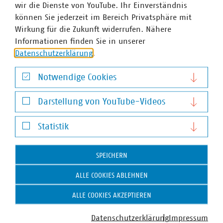
wir die Dienste von YouTube. Ihr Einverständnis
können Sie jederzeit im Bereich Privatsphäre mit
Wirkung für die Zukunft widerrufen. Nähere
Informationen finden Sie in unserer
Datenschutzerklärung
.
Christian Böddeling
Senior-Fachgebietsleiter Wirtschafts- und
Notwendige Cookies
Ordnungspolitik
Notwendige Cookies
+49 30 58580-177
Darstellung von YouTube-Videos
boeddeling(at)vku(dot)de
Darstellung von YouTube-Videos
Statistik
Statistik
Schlagworte
SPEICHERN
Wasser- und Abwasserinfrastruktur
Wasserwirtschaft
ALLE COOKIES ABLEHNEN
Umfrage
ALLE COOKIES AKZEPTIEREN
Datenschutzerklärung
Impressum