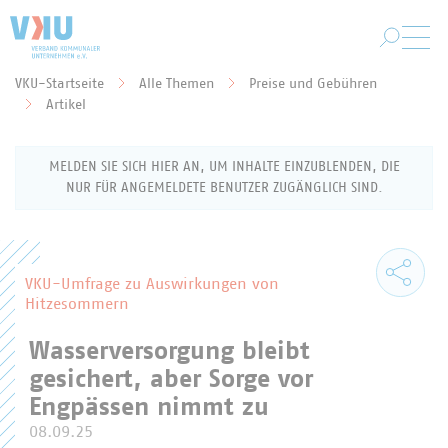
Zum Hauptinhalt springen
VKU-Startseite
Alle Themen
Preise und Gebühren
Sie befinden sich hier:
Artikel
MELDEN SIE SICH HIER AN, UM INHALTE EINZUBLENDEN, DIE
NUR FÜR ANGEMELDETE BENUTZER ZUGÄNGLICH SIND.
Anmeldung als VKU-Mitglied
VKU-Umfrage zu Auswirkungen von
Hitzesommern
Geben Sie Ihren Benutzernamen (Ihre E-Mail-
Wasserversorgung bleibt
Adresse) und Ihr Passwort ein, um sich für den
Mitgliederbereich anzumelden.
gesichert, aber Sorge vor
Engpässen nimmt zu
Benutzername
08.09.25