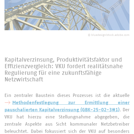
©
bluedesign/stock.adobe.com
Kapitalverzinsung, Produktivitätsfaktor und
Effizienzvergleich: VKU fordert realitätsnahe
Regulierung für eine zukunftsfähige
Netzwirtschaft
Ein zentraler Baustein dieses Prozesses ist die aktuelle
Methodenfestlegung zur Ermittlung einer
pauschalierten Kapitalverzinsung (GBK-25-02-3#1)
. Der
VKU hat hierzu eine Stellungnahme abgegeben, die
zentrale Aspekte aus Sicht kommunaler Netzbetreiber
beleuchtet. Dabei fokussiert sich der VKU auf besonders