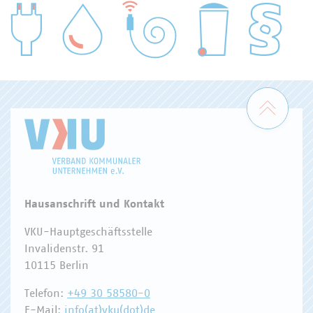
WASSER/ABWASSER
ENERGIEWIRTSCHAFT
ABFALLWIRTSCHAFT
RECHT
DIGITALISIERUNG/TK
Zum 
Hausanschrift und Kontakt
VKU-Hauptgeschäftsstelle
Invalidenstr. 91
10115 Berlin
Telefon:
+49 30 58580-0
E-Mail:
info(at)vku(dot)de