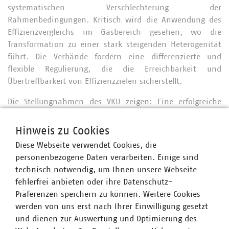
systematischen Verschlechterung der
Rahmenbedingungen. Kritisch wird die Anwendung des
Effizienzvergleichs im Gasbereich gesehen, wo die
Transformation zu einer stark steigenden Heterogenität
führt. Die Verbände fordern eine differenzierte und
flexible Regulierung, die die Erreichbarkeit und
Übertreffbarkeit von Effizienzzielen sicherstellt.
Die Stellungnahmen des VKU zeigen: Eine erfolgreiche
Energiewende braucht einen regulatorischen Rahmen,
der die Realität der kommunalen Netzwirtschaft
Hinweis zu Cookies
anerkennt. Pauschale Fortschreibungen und starre
Diese Webseite verwendet Cookies, die
Modelle gefährden die Investitionsfähigkeit und
personenbezogene Daten verarbeiten. Einige sind
Innovationskraft der Netzbetreiber.
technisch notwendig, um Ihnen unsere Webseite
fehlerfrei anbieten oder ihre Datenschutz-
Präferenzen speichern zu können. Weitere Cookies
werden von uns erst nach Ihrer Einwilligung gesetzt
VKU-SN MethodenFL Kapitalverzinsung
und dienen zur Auswertung und Optimierung des