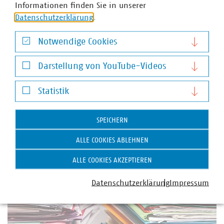
Informationen finden Sie in unserer
+49 30 58580-262
Datenschutzerklärung
krause(at)vku(dot)de
.
Notwendige Cookies
Schlagworte
Notwendige Cookies
Darstellung von YouTube-Videos
Stadtreinigung
Stadtsauberkeit
Betriebsdaten
Darstellung von YouTube-Videos
Statistik
Statistik
SPEICHERN
Weitere Artikel zum Thema Infrastruktur und
ALLE COOKIES ABLEHNEN
Dienstleistungen
ALLE COOKIES AKZEPTIEREN
Datenschutzerklärung
Impressum