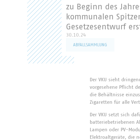
zu Beginn des Jahr
kommunalen Spitze
Gesetzesentwurf erst
30.10.24
ABFALLSAMMLUNG
Der VKU sieht dringen
vorgesehene Pflicht d
die Behältnisse einzu
Zigaretten für alle Ve
Der VKU setzt sich daf
batteriebetriebenen A
Lampen oder PV-Module
Elektroaltgeräte, die 