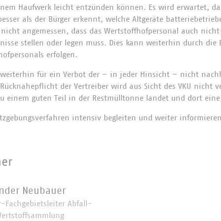
inem Haufwerk leicht entzünden können. Es wird erwartet, da
esser als der Bürger erkennt, welche Altgeräte batteriebetrie
s nicht angemessen, dass das Wertstoffhofpersonal auch nicht
tnisse stellen oder legen muss. Dies kann weiterhin durch die 
fhofpersonals erfolgen.
 weiterhin für ein Verbot der – in jeder Hinsicht – nicht nac
 Rücknahepflicht der Vertreiber wird aus Sicht des VKU nicht v
zu einem guten Teil in der Restmülltonne landet und dort eine 
tzgebungsverfahren intensiv begleiten und weiter informieren
ner
nder Neubauer
-Fachgebietsleiter Abfall-
ertstoffsammlung