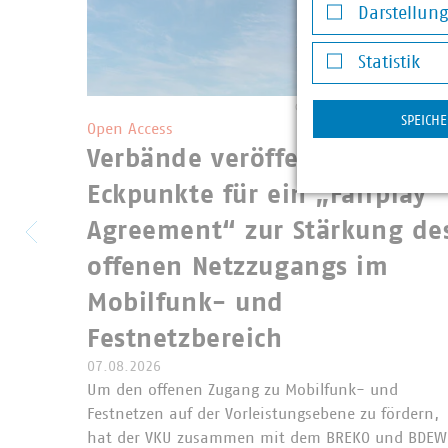
Darstellun
Darstellung v
Statistik
Statistik
©
Peter Heckmeier/stock.adobe.c
SPEICH
Open Access
Verbände veröffentlichen
Eckpunkte für ein „Fairplay
Agreement“ zur Stärkung de
offenen Netzzugangs im
Mobilfunk- und
Festnetzbereich
07.08.2026
Um den offenen Zugang zu Mobilfunk- und
Festnetzen auf der Vorleistungsebene zu fördern,
hat der VKU zusammen mit dem BREKO und BDEW