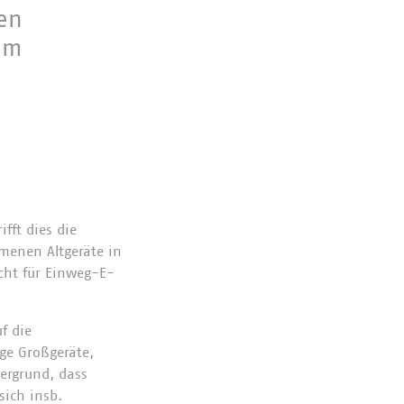
en
em
fft dies die
menen Altgeräte in
icht für Einweg-E-
f die
ge Großgeräte,
tergrund, dass
sich insb.