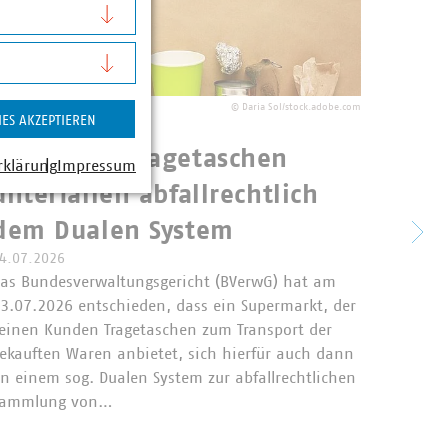
©
Daria Sol/stock.adobe.com
IES AKZEPTIEREN
bfallrecht
Permanenttragetaschen
rklärung
Impressum
Elek
unterfallen abfallrechtlich
Künd
dem Dualen System
rein
4.07.2026
as Bundesverwaltungsgericht (BVerwG) hat am
besc
3.07.2026 entschieden, dass ein Supermarkt, der
einen Kunden Tragetaschen zum Transport der
Der Bun
ekauften Waren anbietet, sich hierfür auch dann
vom 16.
n einem sog. Dualen System zur abfallrechtlichen
elektro
Sammlung von…
abgesch
Aussage