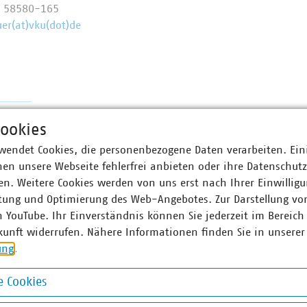
0 58580-165
er(at)vku(dot)de
ogistik
ookies
wendet Cookies, die personenbezogene Daten verarbeiten. Ein
en unsere Webseite fehlerfrei anbieten oder ihre Datenschut
n. Weitere Cookies werden von uns erst nach Ihrer Einwilligu
struktur und Dienstleistungen
tung und Optimierung des Web-Angebotes. Zur Darstellung vo
n YouTube. Ihr Einverständnis können Sie jederzeit im Bereich
kunft widerrufen. Nähere Informationen finden Sie in unserer
ung
.
 Cookies
okies