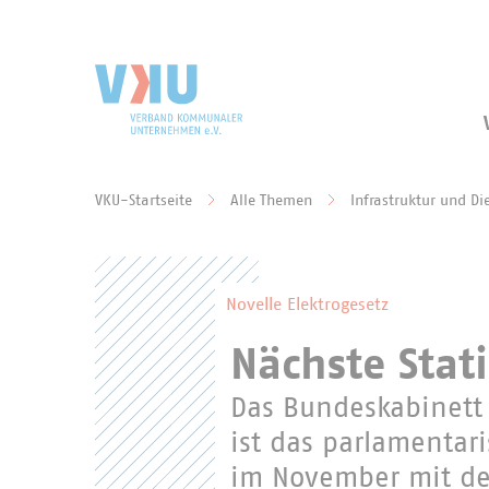
Zum Hauptinhalt springen
Zur Suche springen
VKU-Startseite
Alle Themen
Infrastruktur und Di
Sie befinden sich hier:
Novelle Elektrogesetz
Nächste Stat
Das Bundeskabinett 
ist das parlamentari
im November mit dem