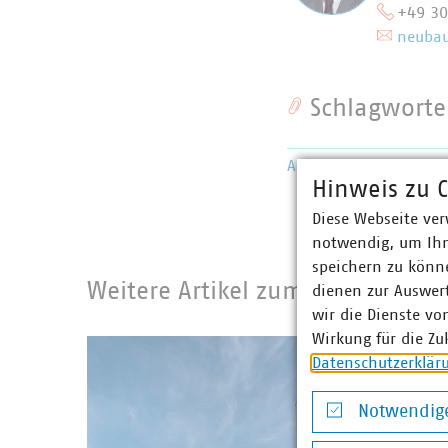
+49 3
neubau
Schlagworte
Abfallsammlung
Abfalll
Hinweis zu C
Diese Webseite ver
notwendig, um Ihn
speichern zu könne
Weitere Artikel zum Thema Infra
dienen zur Auswer
wir die Dienste vo
Wirkung für die Zu
Datenschutzerklär
Notwendige
Notwendige Co