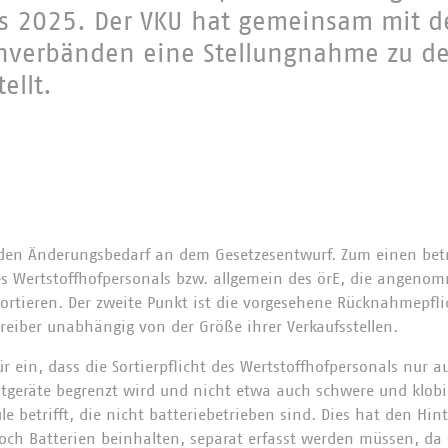
es 2025. Der VKU hat gemeinsam mit d
nverbänden eine Stellungnahme zu d
ellt.
den Änderungsbedarf an dem Gesetzesentwurf. Zum einen betri
es Wertstoffhofpersonals bzw. allgemein des örE, die angenom
sortieren. Der zweite Punkt ist die vorgesehene Rücknahmepfl
rtreiber unabhängig von der Größe ihrer Verkaufsstellen.
ür ein, dass die Sortierpflicht des Wertstoffhofpersonals nur au
ltgeräte begrenzt wird und nicht etwa auch schwere und klobi
 betrifft, die nicht batteriebetrieben sind. Dies hat den Hin
noch Batterien beinhalten, separat erfasst werden müssen, da 