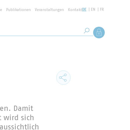
DE
EN
FR
se
Publikationen
Veranstaltungen
Kontakt
Suchbegriff
Als Mitglied anmel
Suche starten
sen. Damit
 wird sich
ussichtlich