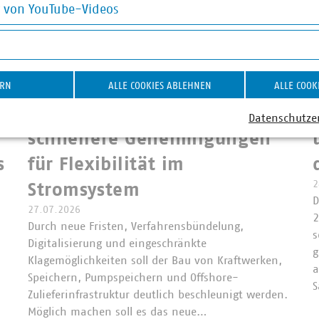
g von YouTube-Videos
on YouTube-Videos
om
©
rdnzl/stock.adobe.com
ERN
ALLE COOKIES ABLEHNEN
ALLE COOK
Referentenentwurf zum FlexBG
A
Bundesregierung plant
Datenschutze
schnellere Genehmigungen
s
für Flexibilität im
2
Stromsystem
D
27.07.2026
2
Durch neue Fristen, Verfahrensbündelung,
s
Digitalisierung und eingeschränkte
g
Klagemöglichkeiten soll der Bau von Kraftwerken,
a
Speichern, Pumpspeichern und Offshore-
Zulieferinfrastruktur deutlich beschleunigt werden.
Möglich machen soll es das neue…