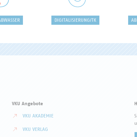
ABWASSER
DIGITALISIERUNG/TK
AB
VKU Angebote
H
VKU AKADEMIE
S
u
VKU VERLAG