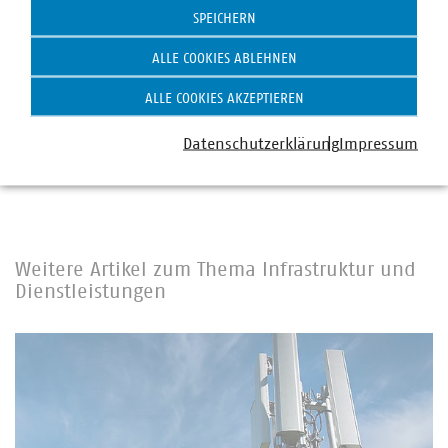
+49 30 58580-165
SPEICHERN
neubauer(at)vku(dot)de
ALLE COOKIES ABLEHNEN
ALLE COOKIES AKZEPTIEREN
Schlagworte
Datenschutzerklärung
Impressum
Lachgas
Abfallsammlung
Gesetzentwurf
Weitere Artikel zum Thema Infrastruktur und
Dienstleistungen