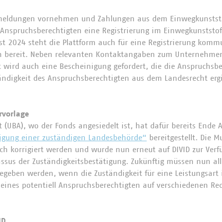
meldungen vornehmen und Zahlungen aus dem Einwegkunststo
 Anspruchsberechtigten eine Registrierung im Einwegkunststof
ust 2024 steht die Plattform auch für eine Registrierung komm
n bereit. Neben relevanten Kontaktangaben zum Unternehmen
at wird auch eine Bescheinigung gefordert, die die Anspruchsb
tändigkeit des Anspruchsberechtigten aus dem Landesrecht erg
rvorlage
UBA), wo der Fonds angesiedelt ist, hat dafür bereits Ende 
tigung einer zuständigen Landesbehörde“
bereitgestellt. Die 
ich korrigiert werden und wurde nun erneut auf DIVID zur Verfü
ssus der Zuständigkeitsbestätigung. Zukünftig müssen nun all
geben werden, wenn die Zuständigkeit für eine Leistungsart
 eines potentiell Anspruchsberechtigten auf verschiedenen Re
ID