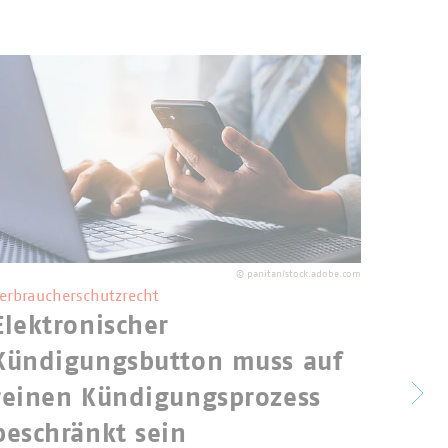
©
panitan/stock.adobe.com
erbraucherschutzrecht
Elektronischer
Nove
Kündigungsbutton muss auf
Krei
reinen Kündigungsprozess
Bun
beschränkt sein