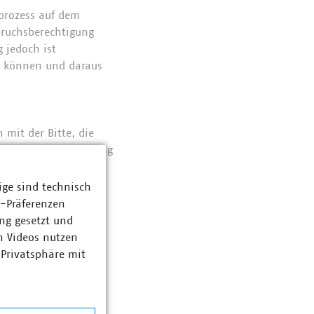
sprozess auf dem
pruchsberechtigung
 jedoch ist
u können und daraus
mit der Bitte, die
ndern die Bestätigung
haben wir in eine
cht vollständig, da
ige sind technisch
önnen bzw. die
z-Präferenzen
ng gesetzt und
n Videos nutzen
vorliegen, die bis
 Privatsphäre mit