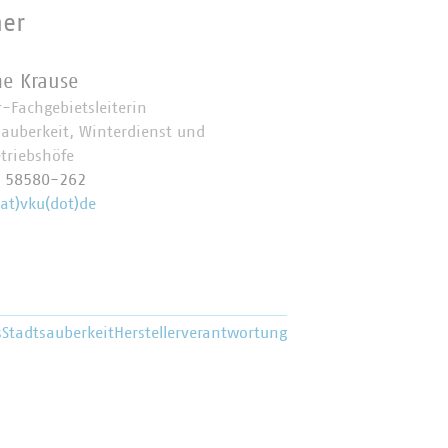
ner
e Krause
r-Fachgebietsleiterin
sauberkeit, Winterdienst und
triebshöfe
0 58580-262
(at)vku(dot)de
s
Stadtsauberkeit
Herstellerverantwortung