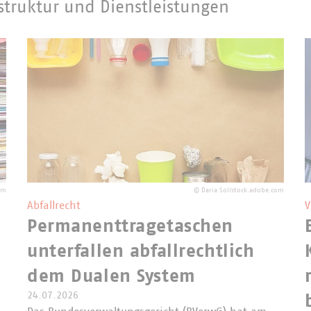
struktur und Dienstleistungen
om
©
Daria Sol/stock.adobe.com
Abfallrecht
V
Permanenttragetaschen
unterfallen abfallrechtlich
dem Dualen System
24.07.2026