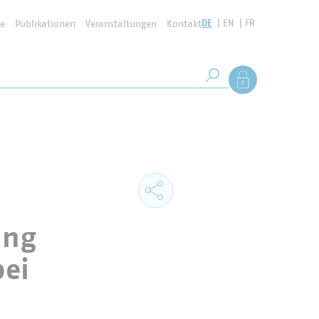
DE
EN
FR
se
Publikationen
Veranstaltungen
Kontakt
Suchbegriff
Als Mitglied anmel
Suche starten
ung
bei