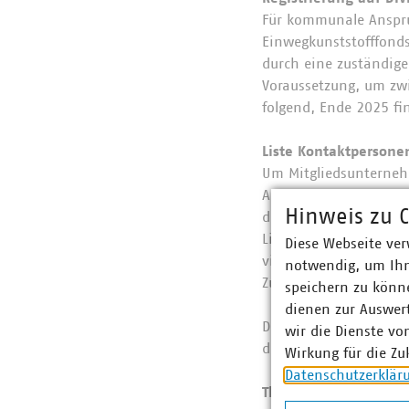
Für kommunale Anspruc
Einwegkunststofffonds
durch eine zuständige
Voraussetzung, um zw
folgend, Ende 2025 f
Liste Kontaktperson
Um Mitgliedsunternehm
Ansprechpartner und 
Hinweis zu C
der Anspruchsberecht
Liste aufgenommen, die
Diese Webseite ver
viele Bundesländer zu
notwendig, um Ihn
Zuständigkeiten nicht
speichern zu könne
dienen zur Auswer
Die Liste ist daher al
wir die Dienste vo
dato nicht in der List
Wirkung für die Zu
Datenschutzerklär
Themenpapier und Inf