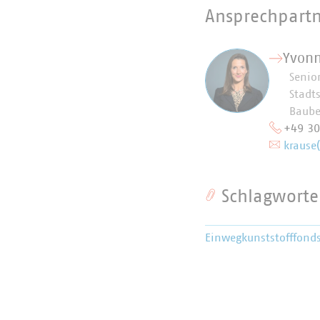
Ansprechpart
Yvonn
Senio
Stadt
Baube
+49 3
krause
Schlagworte
Einwegkunststofffond