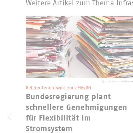
Weitere Artikel zum Thema Infra
©
rdnzl/stock.adobe.c
Referentenentwurf zum FlexBG
Bundesregierung plant
schnellere Genehmigungen
für Flexibilität im
Stromsystem