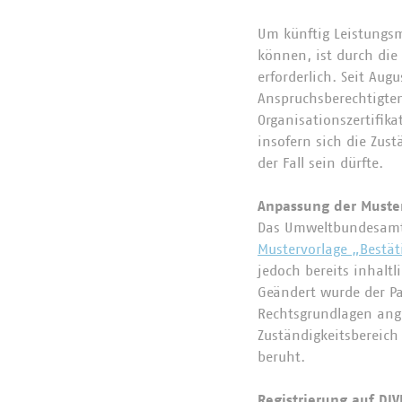
Um künftig Leistungs
können, ist durch die
erforderlich. Seit Aug
Anspruchsberechtigte
Organisationszertifik
insofern sich die Zus
der Fall sein dürfte.
Anpassung der Muste
Das Umweltbundesamt (
Mustervorlage „Bestä
jedoch bereits inhaltl
Geändert wurde der Pa
Rechtsgrundlagen ange
Zuständigkeitsbereich
beruht.
Registrierung auf DIV