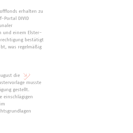
fffonds erhalten zu
f-Portal DIVID
unaler
 und einem Elster-
erechtigung bestätigt
ibt, was regelmäßig
August die
Mustervorlage musste
gung gestellt.
e einschlägigen
 im
chtsgrundlagen