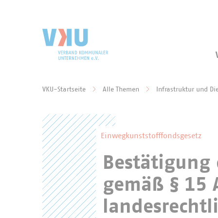
Zum Hauptinhalt springen
Zur Suche springen
VKU-Startseite
Alle Themen
Infrastruktur und Di
Sie befinden sich hier:
Einwegkunststofffondsgesetz
Bestätigung
gemäß § 15 A
landesrechtl