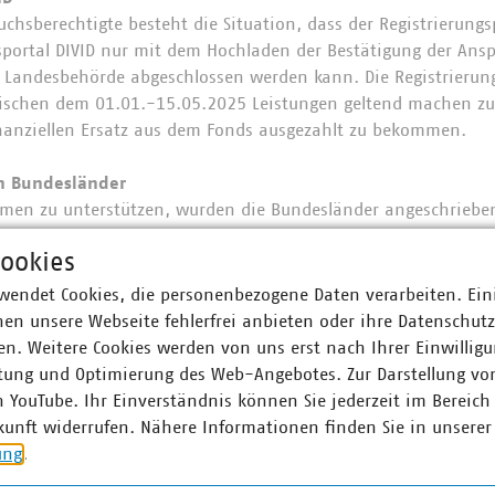
hsberechtigte besteht die Situation, dass der Registrierung
portal DIVID nur mit dem Hochladen der Bestätigung der Ans
 Landesbehörde abgeschlossen werden kann. Die Registrierung
ischen dem 01.01.-15.05.2025 Leistungen geltend machen z
inanziellen Ersatz aus dem Fonds ausgezahlt zu bekommen.
en Bundesländer
en zu unterstützen, wurden die Bundesländer angeschrieben 
Kontaktpersonen zu benennen, die in den einzelnen Bundeslä
ookies
igung ausstellen können. Die entsprechenden Rückmeldungen 
 wir Ihnen gern zur Verfügung stellen. Die Liste ist aktuell ni
wendet Cookies, die personenbezogene Daten verarbeiten. Ein
m jetzigen Zeitpunkt keine feste Ansprechperson benennen k
en unsere Webseite fehlerfrei anbieten oder ihre Datenschut
 final entschieden haben.
n. Weitere Cookies werden von uns erst nach Ihrer Einwilligu
tung und Optimierung des Web-Angebotes. Zur Darstellung vo
s „laufendes Dokument“ zu betrachten. Sollten Ihnen Kontakte 
n YouTube. Ihr Einverständnis können Sie jederzeit im Bereich
e enthalten sind, so melden Sie uns diese gern.
kunft widerrufen. Nähere Informationen finden Sie in unserer
ung
.
oschrift