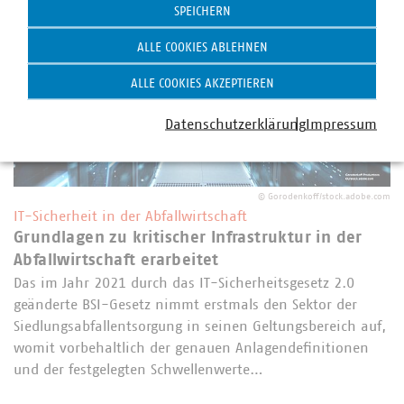
SPEICHERN
ALLE COOKIES ABLEHNEN
ALLE COOKIES AKZEPTIEREN
Datenschutzerklärung
Impressum
©
Gorodenkoff/stock.adobe.com
IT-Sicherheit in der Abfallwirtschaft
Grundlagen zu kritischer Infrastruktur in der
Abfallwirtschaft erarbeitet
Das im Jahr 2021 durch das IT-Sicherheitsgesetz 2.0
geänderte BSI-Gesetz nimmt erstmals den Sektor der
Siedlungsabfallentsorgung in seinen Geltungsbereich auf,
womit vorbehaltlich der genauen Anlagendefinitionen
und der festgelegten Schwellenwerte…