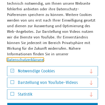
technisch notwendig, um Ihnen unsere Webseite
fehlerfrei anbieten oder ihre Datenschutz-
Präferenzen speichern zu können. Weitere Cookies
werden von uns erst nach Ihrer Einwilligung gesetzt
und dienen zur Auswertung und Optimierung des
Web-Angebotes. Zur Darstellung von Videos nutzen
wir die Dienste von YouTube. Ihr Einverständnis
können Sie jederzeit im Bereich Privatsphäre mit
Wirkung für die Zukunft widerrufen. Nähere
Brände durch falsch entsorgte Batterien stoppen!
Informationen finden Sie in unserer
Demonstration der Abfallbranche
Datenschutzerklärung
.
Mit einem Autokorso, der 50 Abfallfahrzeuge zählte, hat
die kommunale und private Abfallwirtschaft auf die
Notwendige Cookies
akuten Brandgefahren, die durch falsch entsorgte
Notwendige Cookies
Lithium-Batterien entstehen, aufmerksam gemacht. Der
Darstellung von YouTube-Videos
Korso wurde durch eine Pressekonferenz am…
Darstellung von YouTube-Videos
Statistik
Statistik