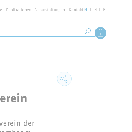
DE
EN
FR
se
Publikationen
Veranstaltungen
Kontakt
Suchbegriff
Als Mitglied anmel
Suche starten
erein
verein der