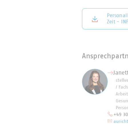
Personal
Zeit - IN
Ansprechpart
Janet
stellv
/ Fach
Arbei
Gesun
Perso
+49 3
auricht