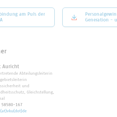
bindung am Puls der
Personalgewin
FA
Generation - 
ner
t Auricht
ertretende Abteilungsleiterin
gebietsleiterin
tssicherheit und
dheitsschutz, Gleichstellung,
nal
0 58580-167
(at)vku(dot)de