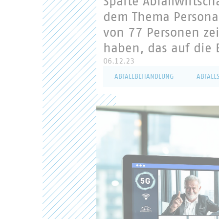
Sparte Abfallwirtsc
dem Thema Personal
von 77 Personen zei
haben, das auf die 
06.12.23
ABFALLBEHANDLUNG
ABFAL