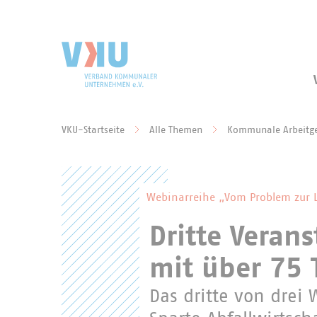
Zum Hauptinhalt springen
Zur Suche springen
VKU-Startseite
Alle Themen
Kommunale Arbeitg
Sie befinden sich hier:
Webinarreihe „Vom Problem zur 
Dritte Veran
mit über 75
Das dritte von dre