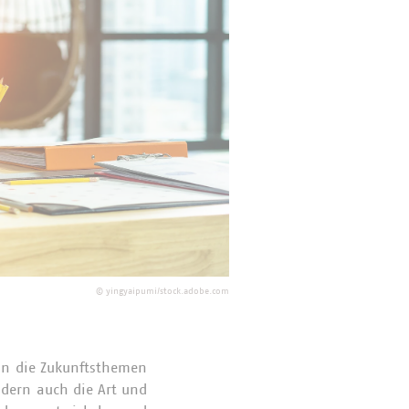
©
yingyaipumi/stock.adobe.com
nn die Zukunftsthemen
dern auch die Art und