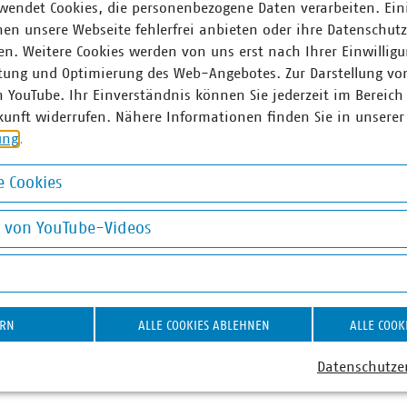
wendet Cookies, die personenbezogene Daten verarbeiten. Ein
prechen, referiert.
en unsere Webseite fehlerfrei anbieten oder ihre Datenschut
n. Weitere Cookies werden von uns erst nach Ihrer Einwilligu
algewinnung muss aber auch ein verstärktes Augen
tung und Optimierung des Web-Angebotes. Zur Darstellung vo
iegen. War das Verhältnis zwischen Kandidaten und zu be
n YouTube. Ihr Einverständnis können Sie jederzeit im Bereich
en, herrscht mittlerweile ein großes Ungleichgewicht. Ar
kunft widerrufen. Nähere Informationen finden Sie in unserer
Ressource, um die Unternehmensziele zu erreichen, sondern
ung
.
ten und Talenten sowie Wünschen und Ansprüchen. Entspr
 nicht mehr, schauen sie sich nach einem anderen Arbeit
 Cookies
 um. Jan Stratmann, HR-Referent beim INFA-Institut für 
 in seinem Vortrag auf eine Reise zur modernen Führungskultu
okies
g von YouTube-Videos
icklung als Fundament einer nachhaltigen Arbeitsumgeb
 Vorträgen finden Sie zum Download weiter unten.
on YouTube-Videos
inaren im Jahr 2023 konnten wir knapp 300 Teilnehm
d Stadtsauberkeit erreichen und freuen uns auf die Fort
ERN
ALLE COOKIES ABLEHNEN
ALLE COOK
m nächsten Jahr. Informationen dazu versenden wir entspr
rnehmen und an unseren Förderverein.
Datenschutze