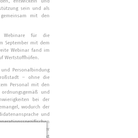
den, entwickeln und
rstützung sein und als
d gemeinsam mit den
 Webinare für die
 im September mit dem
eite Webinar fand im
uf Wertstoffhöfen.
 und Personalbindung
Großstadt – ohne die
rtem Personal mit den
en ordnungsgemäß und
hwierigkeiten bei der
ftemangel, wodurch der
didatenansprache und
nerationsspezifischen
 Hamid Saberi von der
ge Generation direkt