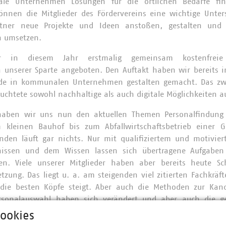
le Unternehmen Lösungen für die örtlichen Bedarfe fin
können die Mitglieder des Fördervereins eine wichtige Unte
rtner neue Projekte und Ideen anstoßen, gestalten un
 umsetzen.
r in diesem Jahr erstmalig gemeinsam kostenfreie
 unserer Sparte angeboten. Den Auftakt haben wir bereits
de in kommunalen Unternehmen gestalten gemacht. Das zw
euchtete sowohl nachhaltige als auch digitale Möglichkeiten a
haben wir uns nun den aktuellen Themen Personalfindung
kleinen Bauhof bis zum Abfallwirtschaftsbetrieb einer 
nden läuft gar nichts. Nur mit qualifiziertem und motivie
tnissen und dem Wissen lassen sich übertragene Aufgab
igen. Viele unserer Mitglieder haben aber bereits heute Sc
tzung. Das liegt u. a. am steigenden viel zitierten Fachkrä
die besten Köpfe steigt. Aber auch die Methoden zur Kan
rsonalauswahl haben sich verändert und aber auch die ge
r Zusammenarbeit sind andere. Aus dem Förderverein hat Dr.
ookies
mentberatung daher zu Möglichkeiten und Grenzen, die jun