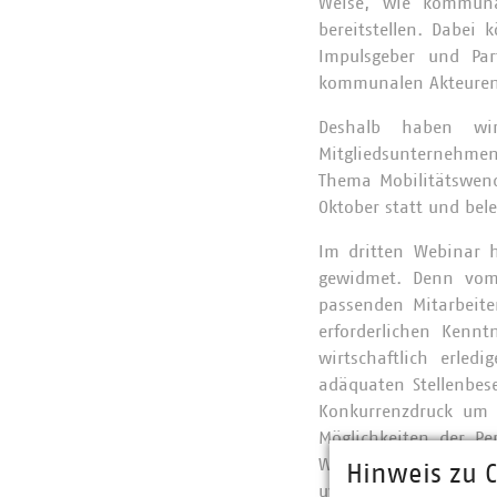
Weise, wie kommuna
bereitstellen. Dabei 
Impulsgeber und Pa
kommunalen Akteuren
Deshalb haben wi
Mitgliedsunternehmen
Thema Mobilitätswen
Oktober statt und bel
Im dritten Webinar 
gewidmet. Denn vom 
passenden Mitarbeite
erforderlichen Kenn
wirtschaftlich erled
adäquaten Stellenbese
Konkurrenzdruck um 
Möglichkeiten der Pe
Wertvorstellungen de
Hinweis zu C
uve GmbH für Manage