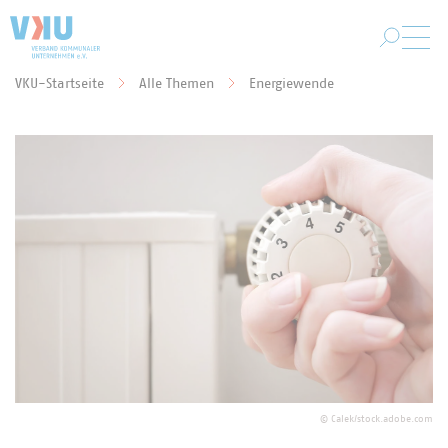
Zum Hauptinhalt springen
VKU-Startseite
Alle Themen
Energiewende
Sie befinden sich hier:
©
Calek/stock.adobe.com