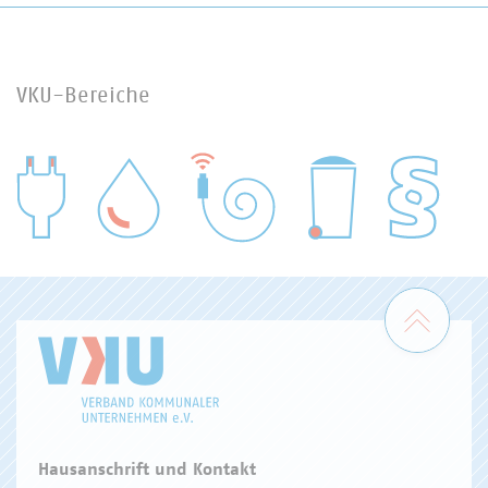
VKU-Bereiche
WASSER/ABWASSER
ENERGIEWIRTSCHAFT
ABFALLWIRTSCHAFT
RECHT
DIGITALISIERUNG/TK
Zum 
Hausanschrift und Kontakt