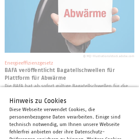
©
MQ-Illustrations/stock.adobe.com
Energieeffizienzgesetz
BAFA veröffentlicht Bagatellschwellen für
Plattform für Abwärme
Die BAFA hat ab sofort gültige Bagatellschwellen für die
Meldeverpflichtung für die Plattform für Abwärme nach
Hinweis zu Cookies
Energieeffizienzgesetz veröffentlicht. Der VKU begrüßt die
Einführung, kritisiert jedoch die späte Veröffentlichung
Diese Webseite verwendet Cookies, die
und das Fehlen…
personenbezogene Daten verarbeiten. Einige sind
technisch notwendig, um Ihnen unsere Webseite
fehlerfrei anbieten oder ihre Datenschutz-