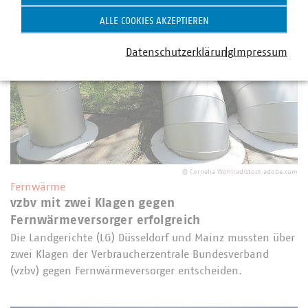
ALLE COOKIES AKZEPTIEREN
Datenschutzerklärung
Impressum
©
Cornelia Wohlrad/stock.adobe.com
Fernwärme
vzbv mit zwei Klagen gegen
Fernwärmeversorger erfolgreich
Die Landgerichte (LG) Düsseldorf und Mainz mussten über
zwei Klagen der Verbraucherzentrale Bundesverband
(vzbv) gegen Fernwärmeversorger entscheiden.