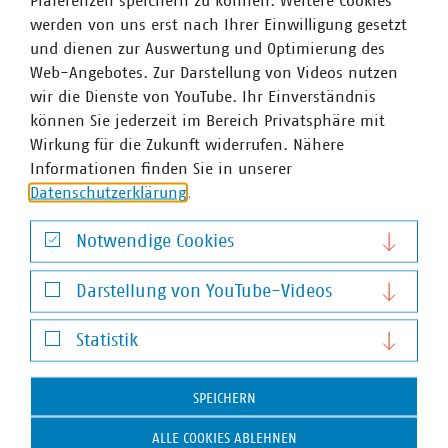
Präferenzen speichern zu können. Weitere Cookies
werden von uns erst nach Ihrer Einwilligung gesetzt
und dienen zur Auswertung und Optimierung des
Web-Angebotes. Zur Darstellung von Videos nutzen
wir die Dienste von YouTube. Ihr Einverständnis
können Sie jederzeit im Bereich Privatsphäre mit
Wirkung für die Zukunft widerrufen. Nähere
Informationen finden Sie in unserer
Datenschutzerklärung
.
Abwasserwärme
Notwendige Cookies
Abwasserwärme effizient nutzen - VKU/DWA-
Notwendige Cookies
Informationsbroschüre veröffentlicht
Darstellung von YouTube-Videos
Im Zuge der Wärmewende erhält auch das
Darstellung von YouTube-Videos
Wärmepotenzial des Abwassers eine stärkere Bedeutung.
Statistik
VKU und DWA beantworten in einer gemeinsamen
Statistik
Broschüre die wichtigsten rechtlichen und technischen
SPEICHERN
Fragen.
ALLE COOKIES ABLEHNEN