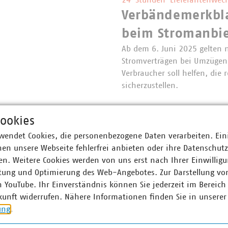
24-Stunden-Lieferantenwech
Verbändemerkbl
beim Stromanbie
Ab dem 6. Juni 2025 gelten
Stromverträgen bei Umzügen
Verbraucher soll helfen, die
sicherzustellen.
ookies
©
CO2_Luft_c_acinquantadue_AdobeStock_10
Weiterentwicklung Emission
wendet Cookies, die personenbezogene Daten verarbeiten. Ein
Bundestag verab
en unsere Webseite fehlerfrei anbieten oder ihre Datenschut
n. Weitere Cookies werden von uns erst nach Ihrer Einwilligu
sich mit zentra
tung und Optimierung des Web-Angebotes. Zur Darstellung vo
Rechtssicherheit für die Ener
n YouTube. Ihr Einverständnis können Sie jederzeit im Bereich
den Übergang zum und die E
kunft widerrufen. Nähere Informationen finden Sie in unserer
Emissionshandelssystems II (
ung
.
gedrängt und die Streichun