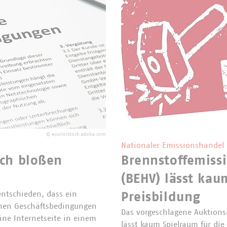
©
eccolo/stock.adobe.com
Nationaler Emissionshandel
ch bloßen
Brennstoffemiss
(BEHV) lässt kau
ntschieden, dass ein
Preisbildung
nen Geschäftsbedingungen
Das vorgeschlagene Auktionsd
ine Internetseite in einem
lässt kaum Spielraum für die