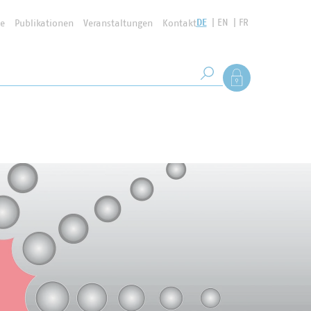
DE
EN
FR
se
Publikationen
Veranstaltungen
Kontakt
Suchbegriff
Als Mitglied anmel
Suche starten