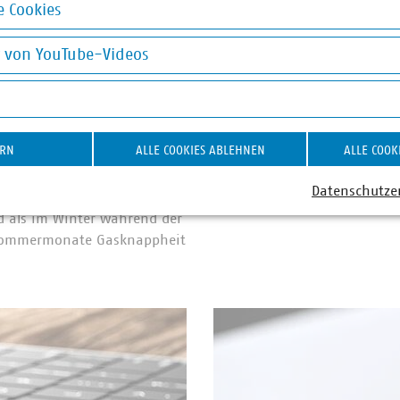
 Cookies
okies
g von YouTube-Videos
on YouTube-Videos
©
winyu/adobe/stock.com
t bei den starren
ERN
ALLE COOKIES ABLEHNEN
ALLE COOK
peicher
Datenschutze
ür Gasspeicher haben dazu
d als im Winter während der
r Sommermonate Gasknappheit