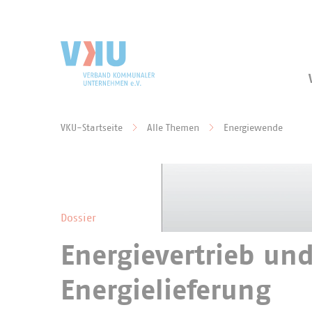
Zum Hauptinhalt springen
Zur Suche springen
VKU-Startseite
Alle Themen
Energiewende
Sie befinden sich hier:
Dossier
Energievertrieb un
Energielieferung