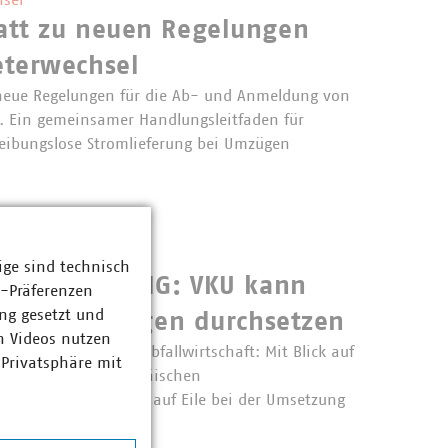
sel
att zu neuen Regelungen
terwechsel
 neue Regelungen für die Ab- und Anmeldung von
. Ein gemeinsamer Handlungsleitfaden für
 reibungslose Stromlieferung bei Umzügen
4393384_klein.jpg
shandel
ige sind technisch
schiedet TEHG: VKU kann
z-Präferenzen
ng gesetzt und
len Forderungen durchsetzen
n Videos nutzen
giebranche und die Abfallwirtschaft: Mit Blick auf
 Privatsphäre mit
inführung des Europäischen
ETS II) hatte der VKU auf Eile bei der Umsetzung
g des…