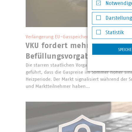
Notwendige
Notwendige Co
Darstellun
Darstellung v
Statistik
Verlängerung EU-Gasspeicher-Verordnung
Statistik
VKU fordert mehr Flexibilitä
SPEICH
Befüllungsvorgaben für Gass
Die starren staatlichen Vorgaben zur Befüllung f
geführt, dass die Gaspreise im Sommer höher sin
Heizperiode. Der Markt signalisiert während de
und Marktteilnehmer haben…