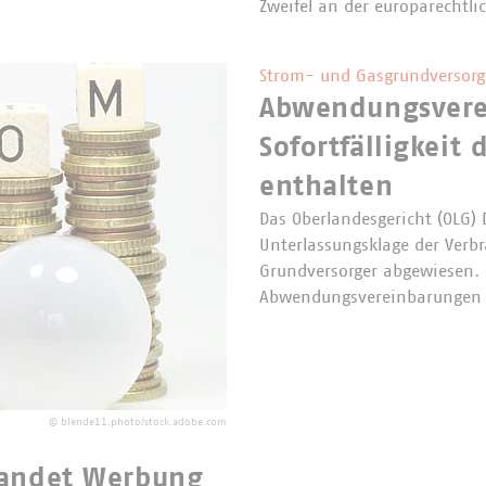
Zweifel an der europarechtl
Strom- und Gasgrundversor
Abwendungsverei
Sofortfälligkeit
enthalten
Das Oberlandesgericht (OLG) 
Unterlassungsklage der Verb
Grundversorger abgewiesen. 
Abwendungsvereinbarungen r
©
blende11.photo/stock.adobe.com
tandet Werbung