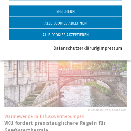
Ausschuss für Wirtschaft und Energie des Deutschen
Statistik
Bundestages rückte der VKU Planungssicherheit,
SPEICHERN
Umsetzungsfragen bei der Kostenaufteilung der Biotreppe
sowie Wechselwirkungen mit der kommunalen…
ALLE COOKIES ABLEHNEN
ALLE COOKIES AKZEPTIEREN
Datenschutzerklärung
Impressum
©
acnaleksy/stock.adobe.com
Wärmewende mit Flusswärmepumpen
VKU fordert praxistauglichere Regeln für
Gewässerthermie