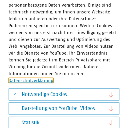
Integration von Biomethan ein.
personenbezogene Daten verarbeiten. Einige sind
technisch notwendig, um Ihnen unsere Webseite
fehlerfrei anbieten oder ihre Datenschutz-
Präferenzen speichern zu können. Weitere Cookies
werden von uns erst nach Ihrer Einwilligung gesetzt
und dienen zur Auswertung und Optimierung des
Web-Angebotes. Zur Darstellung von Videos nutzen
wir die Dienste von YouTube. Ihr Einverständnis
können Sie jederzeit im Bereich Privatsphäre mit
Wirkung für die Zukunft widerrufen. Nähere
Informationen finden Sie in unserer
Datenschutzerklärung
.
©
finecki/stock.adobe.com
Notwendige Cookies
Gebäudemodernisierungsgesetz
Notwendige Cookies
VKU wirbt in Anhörung für praxisnahe und
Darstellung von YouTube-Videos
bürokratiearme Ausgestaltung
Darstellung von YouTube-Videos
25.06.2026
Statistik
Bei der Anhörung zum Gebäudemodernisierungsgesetz im