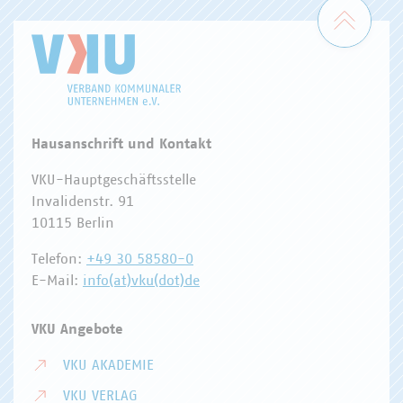
Zum 
Hausanschrift und Kontakt
VKU-Hauptgeschäftsstelle
Invalidenstr. 91
10115 Berlin
Telefon:
+49 30 58580-0
E-Mail:
info(at)vku(dot)de
VKU Angebote
VKU AKADEMIE
VKU VERLAG