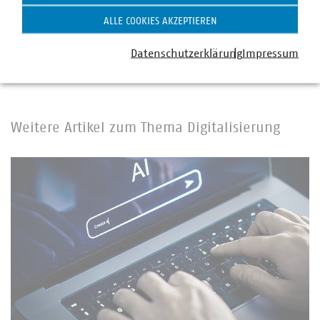
Schlagworte
ALLE COOKIES AKZEPTIEREN
Digitalisierung
Rechenzentrum
Infrastruktur
Datenschutzerklärung
Impressum
Weitere Artikel zum Thema Digitalisierung