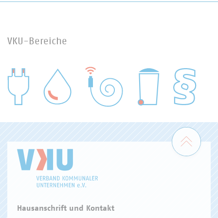
VKU-Bereiche
WASSER/ABWASSER
ENERGIEWIRTSCHAFT
ABFALLWIRTSCHAFT
RECHT
DIGITALISIERUNG/TK
Zum 
Hausanschrift und Kontakt