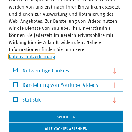
werden von uns erst nach Ihrer Einwilligung gesetzt
und dienen zur Auswertung und Optimierung des
Web-Angebotes. Zur Darstellung von Videos nutzen
wir die Dienste von YouTube. Ihr Einverständnis
können Sie jederzeit im Bereich Privatsphäre mit
Wirkung für die Zukunft widerrufen. Nähere
Informationen finden Sie in unserer
Datenschutzerklärung
.
Notwendige Cookies
Notwendige Cookies
Ulrike Richter
Darstellung von YouTube-Videos
Senior-Fachgebietsleiterin Digitales und stellv.
Darstellung von YouTube-Videos
Bereichsleiterin
Statistik
+49 30 58580-174
Statistik
+49 170 8580174
u.richter(at)vku(dot)de
SPEICHERN
ALLE COOKIES ABLEHNEN