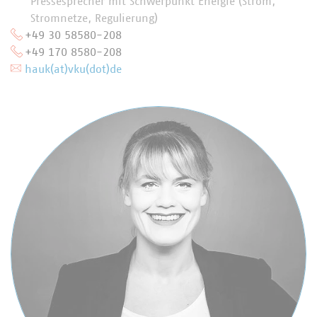
Pressesprecher mit Schwerpunkt Energie (Strom,
Stromnetze, Regulierung)
+49 30 58580-208
+49 170 8580-208
hauk(at)vku(dot)de