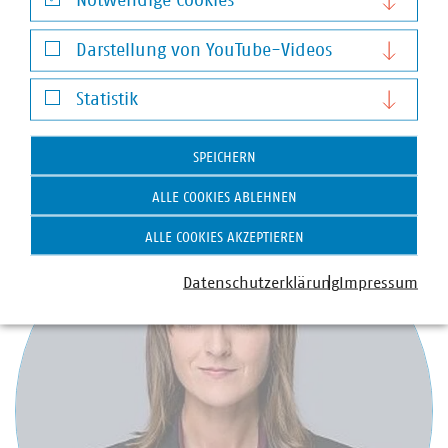
Notwendige Cookies
Notwendige Cookies
Darstellung von YouTube-Videos
Stefan Luig
Darstellung von YouTube-Videos
Leiter Presse und Pressesprecher mit Schwerpunkt
Statistik
Wasser/Abwasser
+49 170 8580-226
Statistik
luig(at)vku(dot)de
SPEICHERN
ALLE COOKIES ABLEHNEN
ALLE COOKIES AKZEPTIEREN
Datenschutzerklärung
Impressum