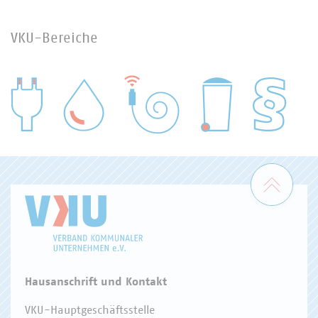
VKU-Bereiche
WASSER/ABWASSER
ENERGIEWIRTSCHAFT
ABFALLWIRTSCHAFT
RECHT
DIGITALISIERUNG/TK
Zum 
Hausanschrift und Kontakt
VKU-Hauptgeschäftsstelle