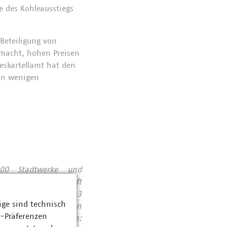
 des Kohleausstiegs
 Beteiligung von
tmacht, hohen Preisen
eskartellamt hat den
en wenigen
00 Stadtwerke und
er, Abfallwirtschaft
zerlöse von über 213
ige sind technisch
ndkundensegment haben
z-Präferenzen
Entsorgungsbereichen: