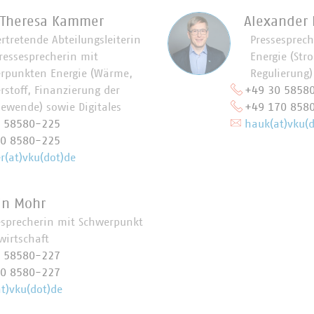
 Theresa Kammer
Alexander
ertretende Abteilungsleiterin
Pressesprec
ressesprecherin mit
Energie (Str
rpunkten Energie (Wärme,
Regulierung)
rstoff, Finanzierung der
+49 30 5858
iewende) sowie Digitales
+49 170 858
0 58580-225
hauk(at)vku(d
70 8580-225
(at)vku(dot)de
in Mohr
esprecherin mit Schwerpunkt
wirtschaft
0 58580-227
70 8580-227
t)vku(dot)de