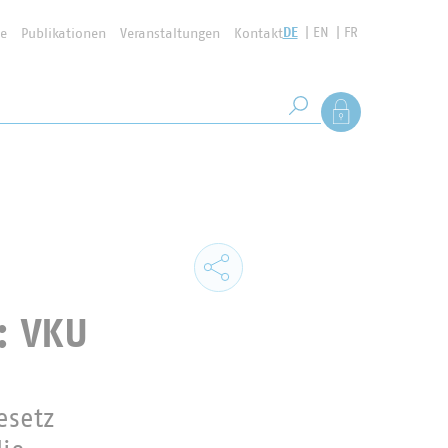
DE
EN
FR
se
Publikationen
Veranstaltungen
Kontakt
Suchbegriff
Als Mitglied anmel
Suche starten
: VKU
esetz