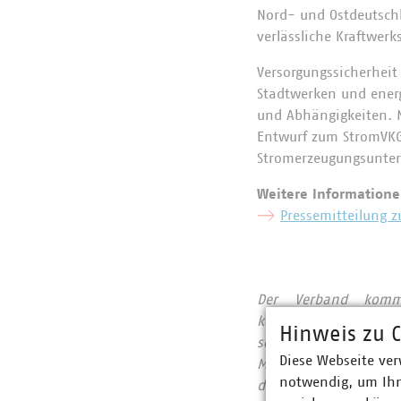
Nord- und Ostdeutsch
verlässliche Kraftwerk
Versorgungssicherheit 
Stadtwerken und energ
und Abhängigkeiten. M
Entwurf zum StromVKG
Stromerzeugungsunter
Weitere Informatione
Pressemitteilung 
Der Verband komm
kommunalwirtschaftl
Hinweis zu C
sowie Telekommunika
Diese Webseite ver
Milliarden Euro erwi
notwendig, um Ihn
die VKU-Mitgliedsunt