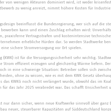
der von wenigen Akteuren dominiert wird, ist weder krisenfest
ttbewerb zu wenig anreizt, nimmt höhere Kosten für Industrie
sdesign beeinflusst die Bundesregierung, wer sich auf die st
n bewerben kann und einen Zuschlag erhalten wird: Unverhäl
en, praxisferne Vertragsstrafen und kostenintensive technische
nternehmen erhebliche Hürden dar. So werden Stadtwerke bena
r eine sichere Stromversorgung vor Ort spielen.
(KWK) ist für die Versorgungssicherheit sehr wichtig. Stadtw
e Strom effizient erzeugen und gleichzeitig Wärme liefern. De
och in eine schwierige Situation: Betreiber sollen sich zwis
heiden, ohne zu wissen, wie es mit dem KWK Gesetz überhaup
dass das KWKG noch nicht verlängert wurde, obwohl das im Koal
für das Jahr 2025 verabredet war. Das schafft Unsicherheit 
st nur dann sicher, wenn neue Kraftwerke sinnvoll über ganz D
au neuer, steuerbarer Kapazitäten auf Süddeutschland konzen