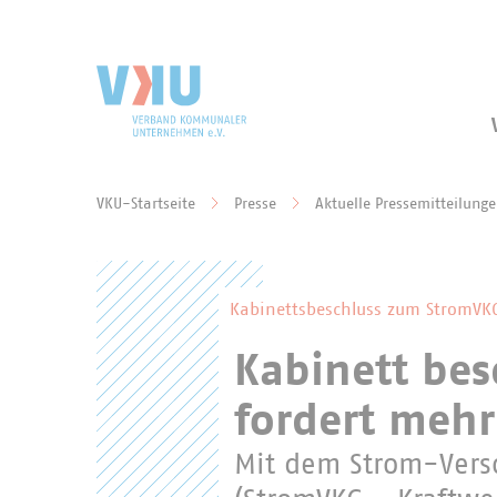
Zum Hauptinhalt springen
Zur Suche springen
VKU-Startseite
Presse
Aktuelle Pressemitteilung
Sie befinden sich hier:
Kabinettsbeschluss zum StromVK
Kabinett bes
fordert meh
Mit dem Strom-Vers