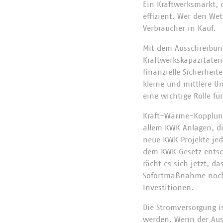
Ein Kraftwerksmarkt, 
effizient. Wer den We
Verbraucher in Kauf.
Mit dem Ausschreibung
Kraftwerkskapazitäte
finanzielle Sicherheit
kleine und mittlere U
eine wichtige Rolle fü
Kraft-Wärme-Kopplung 
allem KWK Anlagen, di
neue KWK Projekte jed
dem KWK Gesetz entsc
rächt es sich jetzt, 
Sofortmaßnahme noch 
Investitionen.
Die Stromversorgung i
werden. Wenn der Ausb