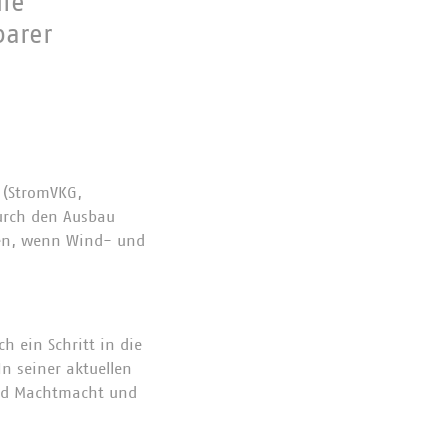
die
barer
 (StromVKG,
durch den Ausbau
ngen, wenn Wind- und
h ein Schritt in die
In seiner aktuellen
und Machtmacht und