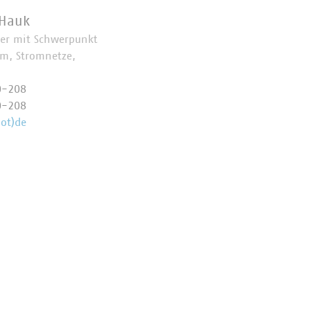
 Hauk
her mit Schwerpunkt
om, Stromnetze,
0-208
0-208
ot)de