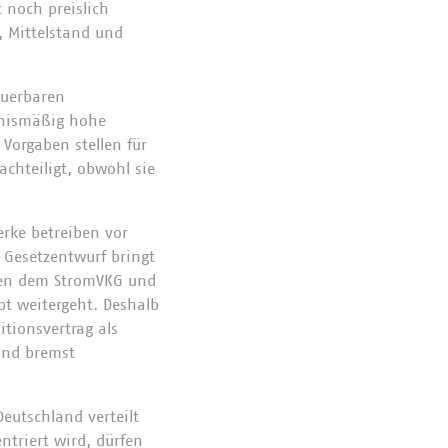
 noch preislich
, Mittelstand und
euerbaren
tnismäßig hohe
 Vorgaben stellen für
chteiligt, obwohl sie
erke betreiben vor
r Gesetzentwurf bringt
chen dem StromVKG und
t weitergeht. Deshalb
itionsvertrag als
und bremst
eutschland verteilt
triert wird, dürfen