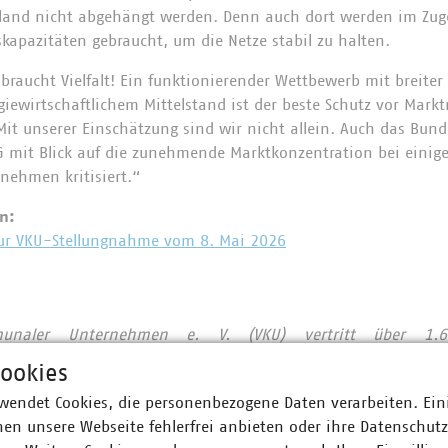
land nicht abgehängt werden. Denn auch dort werden im Zuge
skapazitäten gebraucht, um die Netze stabil zu halten.
braucht Vielfalt! Ein funktionierender Wettbewerb mit breiter
iewirtschaftlichem Mittelstand ist der beste Schutz vor Mark
it unserer Einschätzung sind wir nicht allein. Auch das Bund
 mit Blick auf die zunehmende Marktkonzentration bei einig
nehmen kritisiert.“
n:
zur VKU-Stellungnahme vom 8. Mai 2026
unaler Unternehmen e. V. (VKU) vertritt über 1.6
iche Unternehmen in den Bereichen Energie, Wasser/Abwass
ookies
tion. Mit rund 319.000 Beschäftigten wurden 2023 Umsat
wendet Cookies, die personenbezogene Daten verarbeiten. Ein
rtschaftet und mehr als 19 Milliarden Euro investiert. Im E
en unsere Webseite fehlerfrei anbieten oder ihre Datenschut
ernehmen signifikante Marktanteile in zentralen Ver- und 