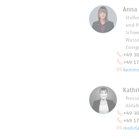
Anna
Stellv
und P
Schwe
Wasse
Energ
+49 3
+49 1
kammer
Kathr
Press
Abfall
+49 3
+49 1
mohr(a