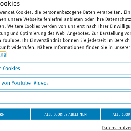
ookies
t für KWK-Ausschreibungen ab 2026 schaffen – bedarfsge
wendet Cookies, die personenbezogene Daten verarbeiten. Ein
en unsere Webseite fehlerfrei anbieten oder ihre Datenschut
n. Weitere Cookies werden von uns erst nach Ihrer Einwilligu
WK-Bestandsanlagen erhalten – Über-gangsregelung für Heizöl
tung und Optimierung des Web-Angebotes. Zur Darstellung vo
gemeinsamen Internetplattform für die Abwicklung des Netzz
n YouTube. Ihr Einverständnis können Sie jederzeit im Bereich
kunft widerrufen. Nähere Informationen finden Sie in unserer
ung
.
r
 Cookies
okies
llenweber
Sabine Jaa
g von YouTube-Videos
sleiter Energiesystem und
Bereichsleite
on YouTube-Videos
erzeugung
Energievertr
58580-380
+49 30 5858
 8580380
jaacks(at)vku
ERN
ALLE COOKIES ABLEHNEN
ALLE COOK
ber(at)vku(dot)de
Datenschutze