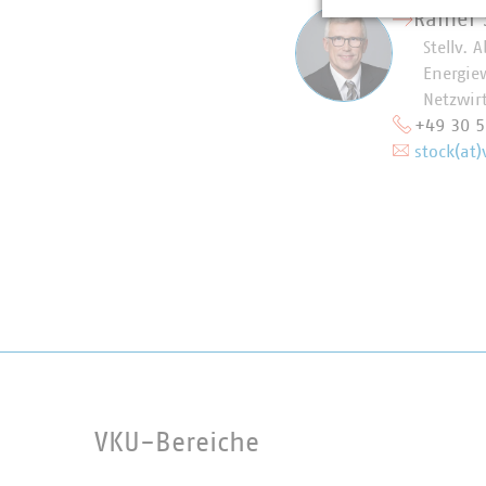
Rainer 
Stellv. 
Energiew
Netzwir
+49 30 
stock(at)
VKU-Bereiche