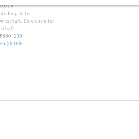
Stock
Abteilungsleiter
irtschaft, Bereichsleiter
tschaft
58580-190
vku(dot)de