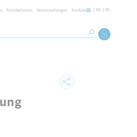
DE
EN
FR
se
Publikationen
Veranstaltungen
Kontakt
Suchbegriff
Als Mitglied anmel
Suche starten
rung