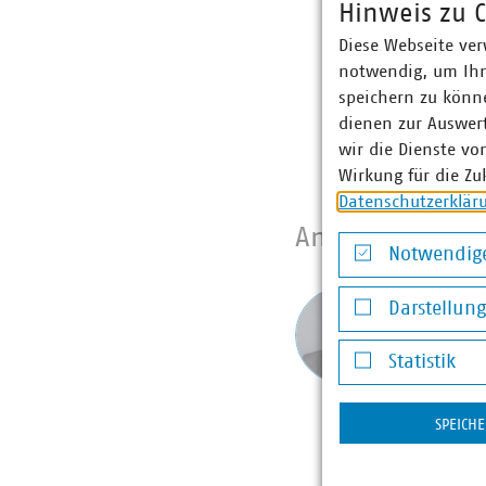
Hinweis zu C
Rechtssicherhei
Diese Webseite ver
festlegen.
notwendig, um Ihn
speichern zu könne
Resilienz durch K
dienen zur Auswer
Einführung einer 
wir die Dienste vo
Wirkung für die Zu
Datenschutzerklär
Ansprechpartne
Notwendige
Notwendige Co
Jan Wu
Darstellun
Bereich
Darstellung v
Energie
Statistik
+49 30 
Statistik
+49 170
SPEICH
wullenwe