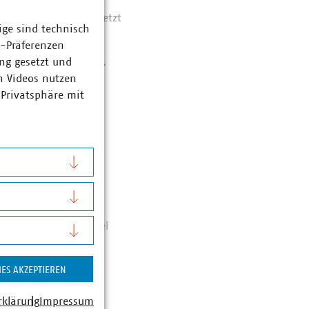
rechte Volumina jetzt
ige sind technisch
z-Präferenzen
ng gesetzt und
 als Backup schaffen.
n Videos nutzen
ugangs.
 Privatsphäre mit
cks
rin Energieeffizienz,
ieb und Energiehandel
0-180
(dot)de
IES AKZEPTIEREN
rklärung
Impressum