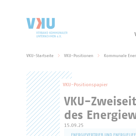
Zum Hauptinhalt springen
Zur Suche springen
VKU-Startseite
VKU-Positionen
Kommunale Energ
Sie befinden sich hier:
VKU-Positionspapier
VKU-Zweisei
des Energiew
15.09.25
ENERGIEVERTRIEB UND ENERGIELIE