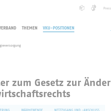
Pres
VERBAND
THEMEN
VKU-POSITIONEN
ieversorgung
ter zum Gesetz zur Ände
irtschaftsrechts
FERUNG
WÄRMEWENDE
NETZZUGANG UND -ANSCHLUSS