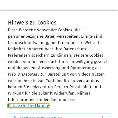
VKU-Bereiche
Hinweis zu Cookies
Diese Webseite verwendet Cookies, die
personenbezogene Daten verarbeiten. Einige sind
technisch notwendig, um Ihnen unsere Webseite
fehlerfrei anbieten oder ihre Datenschutz-
WASSER/ABWASSER
ENERGIEWIRTSCHAFT
ABFALLWIRTSCHAFT
RECHT
DIGITALISIERUNG/TK
Präferenzen speichern zu können. Weitere Cookies
werden von uns erst nach Ihrer Einwilligung gesetzt
Zum 
und dienen zur Auswertung und Optimierung des
Web-Angebotes. Zur Darstellung von Videos nutzen
wir die Dienste von YouTube. Ihr Einverständnis
können Sie jederzeit im Bereich Privatsphäre mit
Wirkung für die Zukunft widerrufen. Nähere
Informationen finden Sie in unserer
Hausanschrift und Kontakt
Datenschutzerklärung
.
VKU-Hauptgeschäftsstelle