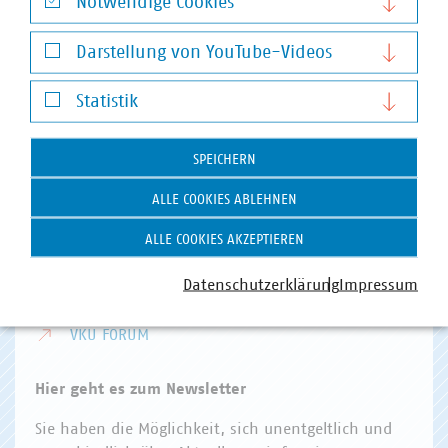
Notwendige Cookies
Invalidenstr. 91
Notwendige Cookies
10115 Berlin
Darstellung von YouTube-Videos
Darstellung von YouTube-Videos
Telefon:
+49 30 58580-0
Statistik
E-Mail:
info(at)vku(dot)de
Statistik
VKU Angebote
SPEICHERN
VKU AKADEMIE
ALLE COOKIES ABLEHNEN
VKU VERLAG
ALLE COOKIES AKZEPTIEREN
KOMMUNAL KANN
Datenschutzerklärung
Impressum
KOMMUNALDIGITAL
VKU FORUM
Hier geht es zum Newsletter
Sie haben die Möglichkeit, sich unentgeltlich und