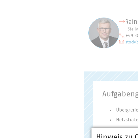
Rain
Stell
+49 3
stock(
Aufgabeng
Übergreif
Netzstrate
Gremienb
Hinweis zu C