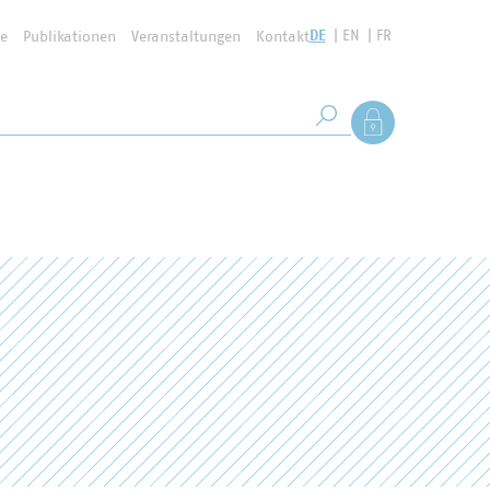
DE
EN
FR
se
Publikationen
Veranstaltungen
Kontakt
Suchbegriff
Als Mitglied anmel
Suche starten