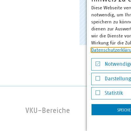
Diese Webseite ver
Ausschuss
notwendig, um Ihn
Betreuun
speichern zu könne
dienen zur Auswer
wir die Dienste vo
Wirkung für die Zu
Datenschutzerklär
Notwendige
Notwendige Co
Darstellun
Darstellung v
Statistik
Statistik
VKU-Bereiche
SPEICH