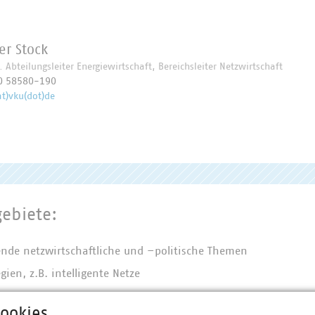
er Stock
v. Abteilungsleiter Energiewirtschaft, Bereichsleiter Netzwirtschaft
0 58580-190
at)vku(dot)de
ebiete:
ende netzwirtschaftliche und –politische Themen
gien, z.B. intelligente Netze
etreuung:
ookies