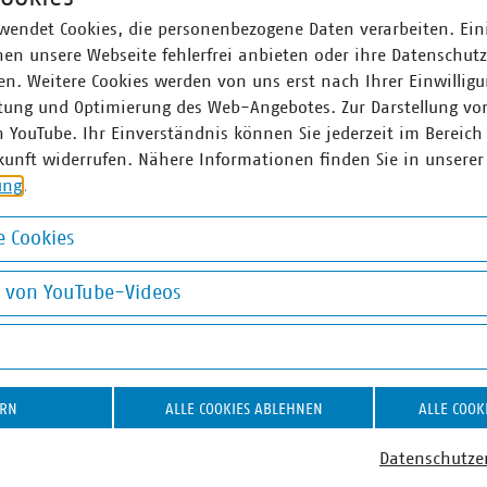
wendet Cookies, die personenbezogene Daten verarbeiten. Ein
 Netzwirtschaft
en unsere Webseite fehlerfrei anbieten oder ihre Datenschut
g VKU-Landesgruppe Nord
n. Weitere Cookies werden von uns erst nach Ihrer Einwilligu
tung und Optimierung des Web-Angebotes. Zur Darstellung vo
n YouTube. Ihr Einverständnis können Sie jederzeit im Bereich
kunft widerrufen. Nähere Informationen finden Sie in unserer
ung
.
 Cookies
okies
g von YouTube-Videos
on YouTube-Videos
ERN
ALLE COOKIES ABLEHNEN
ALLE COOK
Datenschutze