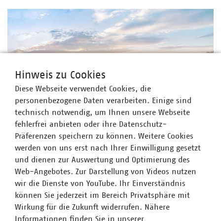
Hinweis zu Cookies
Diese Webseite verwendet Cookies, die
personenbezogene Daten verarbeiten. Einige sind
technisch notwendig, um Ihnen unsere Webseite
fehlerfrei anbieten oder ihre Datenschutz-
©
marcus_hofmann/stock.adobe.com
Präferenzen speichern zu können. Weitere Cookies
Pressemitteilung vom 14.08.2024
werden von uns erst nach Ihrer Einwilligung gesetzt
Fünf Jahre Kenia-Koalition in Sachsen –
und dienen zur Auswertung und Optimierung des
Sächsische Kommunalwirtschaft zieht Bilanz
Web-Angebotes. Zur Darstellung von Videos nutzen
14.08.2024
wir die Dienste von YouTube. Ihr Einverständnis
Dresden, 14.08.2024. Am 20. Dezember 2019 wurde die
können Sie jederzeit im Bereich Privatsphäre mit
Sächsische Staatsregierung unter Führung von
Wirkung für die Zukunft widerrufen. Nähere
Ministerpräsident Michael Kretschmer vereidigt. Die unter
Informationen finden Sie in unserer