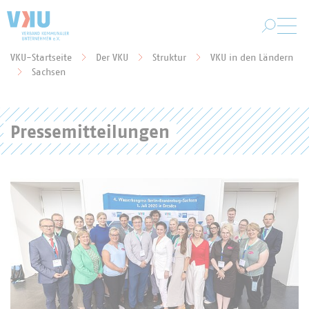
Zum Hauptinhalt springen
VKU-Startseite
Der VKU
Struktur
VKU in den Ländern
Sie befinden sich hier:
Sachsen
Pressemitteilungen