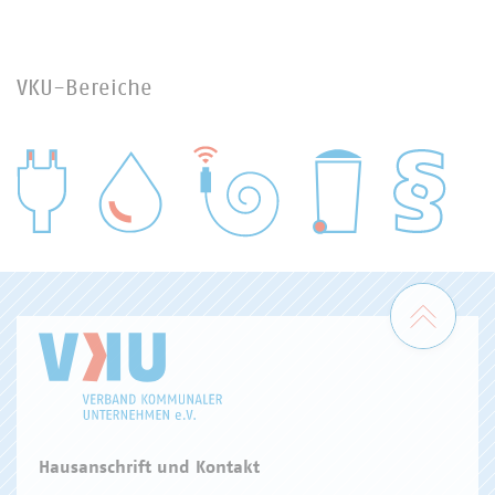
VKU-Bereiche
WASSER/ABWASSER
ENERGIEWIRTSCHAFT
ABFALLWIRTSCHAFT
RECHT
DIGITALISIERUNG/TK
Zum 
Hausanschrift und Kontakt