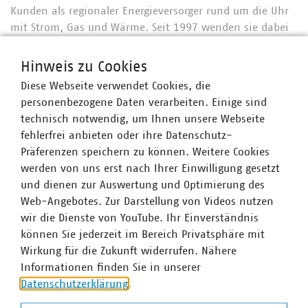
Kunden als regionaler Energieversorger rund um die Uhr
mit Strom, Gas und Wärme. Seit 1997 wenden sie dabei
innovative Konzepte für eine nachhaltige und
klimaschonende Energieversorgung an. Das Ergebnis:
Hinweis zu Cookies
über 133 Anlagen im Stadtgebiet, die aus Gas, Sonne und
Diese Webseite verwendet Cookies, die
Biomasse Energie erzeugen. Zusammen produzieren sie
personenbezogene Daten verarbeiten. Einige sind
so viel Strom, dass sich damit fast der gesamte
technisch notwendig, um Ihnen unsere Webseite
Strombedarf der Stadt decken lässt. Regionalität,
fehlerfrei anbieten oder ihre Datenschutz-
Umweltbewusstsein und Verantwortung stehen im
Präferenzen speichern zu können. Weitere Cookies
Zentrum des unternehmerischen Handelns der
werden von uns erst nach Ihrer Einwilligung gesetzt
Stadtwerke Torgau. Auch die Energie- und Wasserwerke
und dienen zur Auswertung und Optimierung des
Bautzen (EWB) setzen mit ihren jüngsten Investitionen
Web-Angebotes. Zur Darstellung von Videos nutzen
auf effiziente und umweltschonende Technologien in der
wir die Dienste von YouTube. Ihr Einverständnis
Energie- und Wärmeerzeugung. In Zusammenarbeit mit
können Sie jederzeit im Bereich Privatsphäre mit
der Energie Sachsen Ost AG (ENSO) erhöht die EBW ihre
Wirkung für die Zukunft widerrufen. Nähere
klimafreundliche Wärmeversorgung aus Kraft-Wärme-
Informationen finden Sie in unserer
Kopplung durch ein neues Blockheizkraftwerk auf über 80
Datenschutzerklärung
.
Prozent in ihrem Fernwärmenetz. Der Wärmebedarf kann