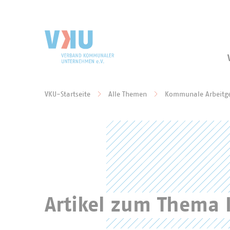
Zum Hauptinhalt springen
Zur Suche springen
VKU-Startseite
Alle Themen
Kommunale Arbeitg
Sie befinden sich hier:
Artikel zum Thema