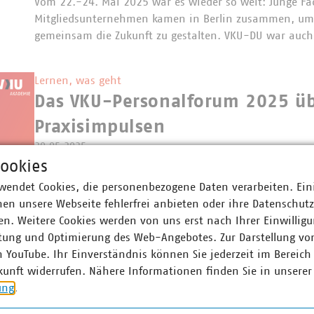
Vom 22.-24. Mai 2025 war es wieder so weit: Junge Fa
Mitgliedsunternehmen kamen in Berlin zusammen, um 
gemeinsam die Zukunft zu gestalten. VKU-DU war auch
Lernen, was geht
Das VKU-Personalforum 2025 üb
Praxisimpulsen
20.05.2025
Am 6. und 7. Mai 2025 war Düsseldorf Treffpunkt für ü
ookies
und Macher aus der Kommunalwirtschaft:
wendet Cookies, die personenbezogene Daten verarbeiten. Ein
en unsere Webseite fehlerfrei anbieten oder ihre Datenschut
n. Weitere Cookies werden von uns erst nach Ihrer Einwilligu
tung und Optimierung des Web-Angebotes. Zur Darstellung vo
n YouTube. Ihr Einverständnis können Sie jederzeit im Bereich
Vorhang auf für die zweite Staffel
kunft widerrufen. Nähere Informationen finden Sie in unserer
Staffelstart mit Tiefgang: KOM
ung
.
zweite Runde!