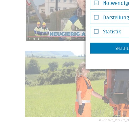
Notwendige
Notwendige Co
Darstellun
Darstellung v
Statistik
Statistik
SPEICH
©
Reinhard_Weikert_ab