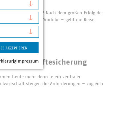
fel von KOMMUNAL KANN! Nach dem großen Erfolg der
 Millionen Views auf YouTube – geht die Reise
IES AKZEPTIEREN
zur Fachkräftesicherung
rklärung
Impressum
ehmen heute mehr denn je ein zentraler
allwirtschaft steigen die Anforderungen – zugleich