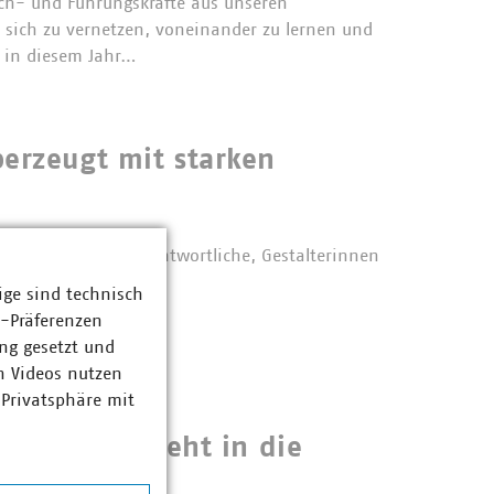
ch- und Führungskräfte aus unseren
sich zu vernetzen, voneinander zu lernen und
 in diesem Jahr…
erzeugt mit starken
ber 100 Personalverantwortliche, Gestalterinnen
ige sind technisch
z-Präferenzen
ng gesetzt und
n Videos nutzen
 Privatsphäre mit
MUNAL KANN geht in die