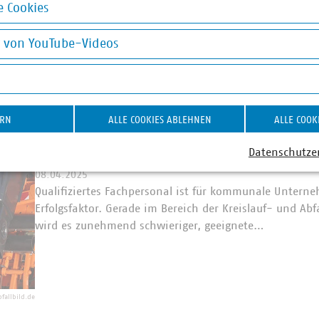
 Cookies
30.04.2025
okies
Heute ist es so weit: Vorhang auf für die zweite Staf
g von YouTube-Videos
Berufsvideos mit Praktikant Marvin Wildhage – fast 1,5
on YouTube-Videos
weiter: mit neuen Berufen, spannenden…
ERN
ALLE COOKIES ABLEHNEN
ALLE COOK
Ausbildung
Externenprüfung als Maßnahme 
Datenschutze
08.04.2025
Qualifiziertes Fachpersonal ist für kommunale Untern
Erfolgsfaktor. Gerade im Bereich der Kreislauf- und Abf
wird es zunehmend schwieriger, geeignete…
fallbild.de