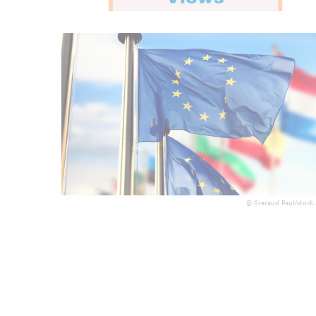
©
Grecaud Paul/stock