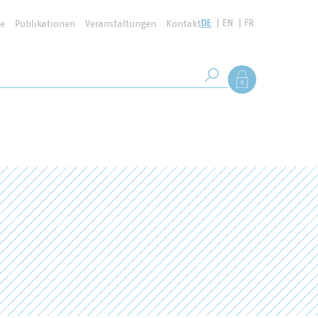
DE
EN
FR
se
Publikationen
Veranstaltungen
Kontakt
Suchbegriff
Als Mitglied anmel
Suche starten