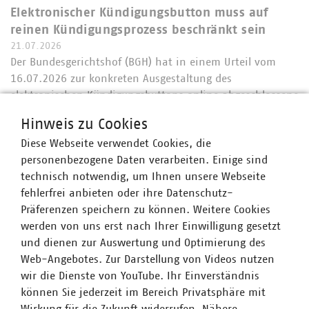
Elektronischer Kündigungsbutton muss auf
reinen Kündigungsprozess beschränkt sein
21.07.2026
Der Bundesgerichtshof (BGH) hat in einem Urteil vom
16.07.2026 zur konkreten Ausgestaltung des
elektronischen Kündigungsbuttons online abgeschlossene
Dauerschuldverträge wichtige Aussagen getroffen. Über
Hinweis zu Cookies
den reinen Kündigungsprozess hinausgehende…
Diese Webseite verwendet Cookies, die
personenbezogene Daten verarbeiten. Einige sind
technisch notwendig, um Ihnen unsere Webseite
fehlerfrei anbieten oder ihre Datenschutz-
Präferenzen speichern zu können. Weitere Cookies
werden von uns erst nach Ihrer Einwilligung gesetzt
und dienen zur Auswertung und Optimierung des
Web-Angebotes. Zur Darstellung von Videos nutzen
wir die Dienste von YouTube. Ihr Einverständnis
können Sie jederzeit im Bereich Privatsphäre mit
Wirkung für die Zukunft widerrufen. Nähere